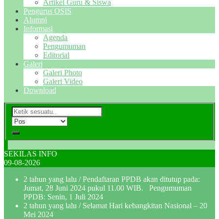
Artikel Guru & Siswa
Pengurus OSIS
Alumni
Informasi
Agenda
Pengumuman
Editorial
Galeri
Galeri Photo
Galeri Video
Download
SEKILAS INFO
09-08-2026
2 tahun yang lalu
/ Pendaftaran PPDB akan ditutup pada:
Jumat, 28 Juni 2024 pukul 11.00 WIB. Pengumuman
PPDB: Senin, 1 Juli 2024
2 tahun yang lalu
/ Selamat Hari kebangkitan Nasional – 20
Mei 2024