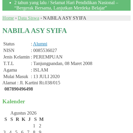
2 tahun yang lalu
/ Selamat Hari Pendidikan Nasional –
“Bergerak Bersama, Lanjutkan Merdeka Belajar”
Home
›
Data Siswa
›
NABILA ASY SYIFA
NABILA ASY SYIFA
Status
:
Alumni
NISN
: 0085536027
Jenis Kelamin
: PEREMPUAN
T.T.L
: Tanjungpandan, 08 Maret 2008
Agama
: ISLAM
Mulai Masuk
: 13 JULI 2020
Alamat : Jl. Kartini Rt.038/015
087890496498
Kalender
Agustus 2026
S
S
R
K
J
S
M
1
2
3
4
5
6
7
8
9