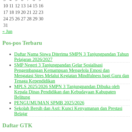
10
11
12
13
14
15
16
17
18
19
20
21
22
23
24
25
26
27
28
29
30
31
« Jun
Pos-pos Terbaru
Daftar Nama Siswa Diterima SMPN 3 Tanjungpandan Tahun
Pelajaran 2026/2027
SMP Negeri 3 Tanjungpandan Gelar Sosialisasi
Pengembangan Kemampuan Mengelola Emosi dan
Mengatasi Stres Melalui Kegiatan Mindfulness bagi Guru dan
Tenaga Kependidikan
MPLS 2025/2026 SMPN 3 Tanjungpandan Dibuka oleh
Kepala Dinas Pendidikan dan Kebudayaan Kabupaten
Belitung
PENGUMUMAN SPMB 2025/2026
Sekolah Bersih dan Asri: Kunci Kenyamanan dan Prestasi
Belajar
Daftar GTK