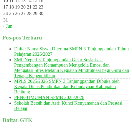
10
11
12
13
14
15
16
17
18
19
20
21
22
23
24
25
26
27
28
29
30
31
« Jun
Pos-pos Terbaru
Daftar Nama Siswa Diterima SMPN 3 Tanjungpandan Tahun
Pelajaran 2026/2027
SMP Negeri 3 Tanjungpandan Gelar Sosialisasi
Pengembangan Kemampuan Mengelola Emosi dan
Mengatasi Stres Melalui Kegiatan Mindfulness bagi Guru dan
Tenaga Kependidikan
MPLS 2025/2026 SMPN 3 Tanjungpandan Dibuka oleh
Kepala Dinas Pendidikan dan Kebudayaan Kabupaten
Belitung
PENGUMUMAN SPMB 2025/2026
Sekolah Bersih dan Asri: Kunci Kenyamanan dan Prestasi
Belajar
Daftar GTK