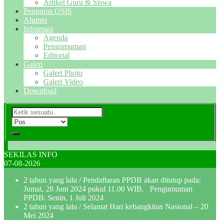
Artikel Guru & Siswa
Pengurus OSIS
Alumni
Informasi
Agenda
Pengumuman
Editorial
Galeri
Galeri Photo
Galeri Video
Download
SEKILAS INFO
07-08-2026
2 tahun yang lalu
/ Pendaftaran PPDB akan ditutup pada:
Jumat, 28 Juni 2024 pukul 11.00 WIB. Pengumuman
PPDB: Senin, 1 Juli 2024
2 tahun yang lalu
/ Selamat Hari kebangkitan Nasional – 20
Mei 2024