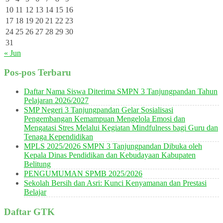
10
11
12
13
14
15
16
17
18
19
20
21
22
23
24
25
26
27
28
29
30
31
« Jun
Pos-pos Terbaru
Daftar Nama Siswa Diterima SMPN 3 Tanjungpandan Tahun
Pelajaran 2026/2027
SMP Negeri 3 Tanjungpandan Gelar Sosialisasi
Pengembangan Kemampuan Mengelola Emosi dan
Mengatasi Stres Melalui Kegiatan Mindfulness bagi Guru dan
Tenaga Kependidikan
MPLS 2025/2026 SMPN 3 Tanjungpandan Dibuka oleh
Kepala Dinas Pendidikan dan Kebudayaan Kabupaten
Belitung
PENGUMUMAN SPMB 2025/2026
Sekolah Bersih dan Asri: Kunci Kenyamanan dan Prestasi
Belajar
Daftar GTK