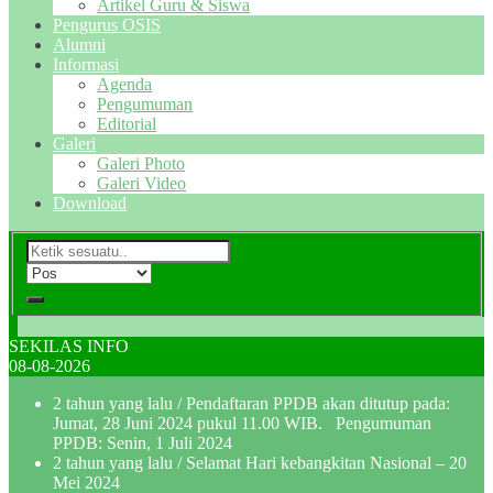
Artikel Guru & Siswa
Pengurus OSIS
Alumni
Informasi
Agenda
Pengumuman
Editorial
Galeri
Galeri Photo
Galeri Video
Download
SEKILAS INFO
08-08-2026
2 tahun yang lalu
/ Pendaftaran PPDB akan ditutup pada:
Jumat, 28 Juni 2024 pukul 11.00 WIB. Pengumuman
PPDB: Senin, 1 Juli 2024
2 tahun yang lalu
/ Selamat Hari kebangkitan Nasional – 20
Mei 2024