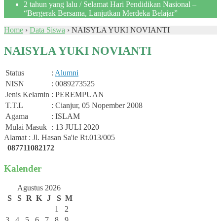
2 tahun yang lalu
/ Selamat Hari Pendidikan Nasional –
“Bergerak Bersama, Lanjutkan Merdeka Belajar”
Home
›
Data Siswa
›
NAISYLA YUKI NOVIANTI
NAISYLA YUKI NOVIANTI
Status
:
Alumni
NISN
: 0089273525
Jenis Kelamin
: PEREMPUAN
T.T.L
: Cianjur, 05 Nopember 2008
Agama
: ISLAM
Mulai Masuk
: 13 JULI 2020
Alamat : Jl. Hasan Sa'ie Rt.013/005
087711082172
Kalender
Agustus 2026
S
S
R
K
J
S
M
1
2
3
4
5
6
7
8
9