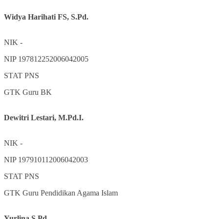
Widya Harihati FS, S.Pd.
NIK
-
NIP
197812252006042005
STAT
PNS
GTK
Guru BK
Dewitri Lestari, M.Pd.I.
NIK
-
NIP
197910112006042003
STAT
PNS
GTK
Guru Pendidikan Agama Islam
Yurlina,S.Pd.