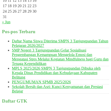
10
11
12
13
14
15
16
17
18
19
20
21
22
23
24
25
26
27
28
29
30
31
« Jun
Pos-pos Terbaru
Daftar Nama Siswa Diterima SMPN 3 Tanjungpandan Tahun
Pelajaran 2026/2027
SMP Negeri 3 Tanjungpandan Gelar Sosialisasi
Pengembangan Kemampuan Mengelola Emosi dan
Mengatasi Stres Melalui Kegiatan Mindfulness bagi Guru dan
Tenaga Kependidikan
MPLS 2025/2026 SMPN 3 Tanjungpandan Dibuka oleh
Kepala Dinas Pendidikan dan Kebudayaan Kabupaten
Belitung
PENGUMUMAN SPMB 2025/2026
Sekolah Bersih dan Asri: Kunci Kenyamanan dan Prestasi
Belajar
Daftar GTK