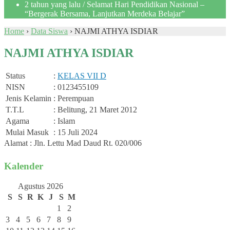
2 tahun yang lalu
/ Selamat Hari Pendidikan Nasional –
“Bergerak Bersama, Lanjutkan Merdeka Belajar”
Home
›
Data Siswa
›
NAJMI ATHYA ISDIAR
NAJMI ATHYA ISDIAR
Status
:
KELAS VII D
NISN
: 0123455109
Jenis Kelamin
: Perempuan
T.T.L
: Belitung, 21 Maret 2012
Agama
: Islam
Mulai Masuk
: 15 Juli 2024
Alamat : Jln. Lettu Mad Daud Rt. 020/006
Kalender
Agustus 2026
S
S
R
K
J
S
M
1
2
3
4
5
6
7
8
9