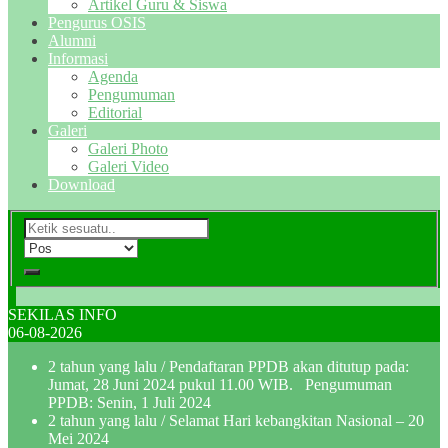
Artikel Guru & Siswa
Pengurus OSIS
Alumni
Informasi
Agenda
Pengumuman
Editorial
Galeri
Galeri Photo
Galeri Video
Download
SEKILAS INFO
06-08-2026
2 tahun yang lalu
/ Pendaftaran PPDB akan ditutup pada:
Jumat, 28 Juni 2024 pukul 11.00 WIB. Pengumuman
PPDB: Senin, 1 Juli 2024
2 tahun yang lalu
/ Selamat Hari kebangkitan Nasional – 20
Mei 2024