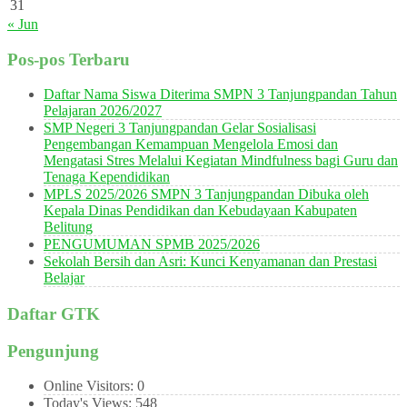
31
« Jun
Pos-pos Terbaru
Daftar Nama Siswa Diterima SMPN 3 Tanjungpandan Tahun
Pelajaran 2026/2027
SMP Negeri 3 Tanjungpandan Gelar Sosialisasi
Pengembangan Kemampuan Mengelola Emosi dan
Mengatasi Stres Melalui Kegiatan Mindfulness bagi Guru dan
Tenaga Kependidikan
MPLS 2025/2026 SMPN 3 Tanjungpandan Dibuka oleh
Kepala Dinas Pendidikan dan Kebudayaan Kabupaten
Belitung
PENGUMUMAN SPMB 2025/2026
Sekolah Bersih dan Asri: Kunci Kenyamanan dan Prestasi
Belajar
Daftar GTK
Pengunjung
Online Visitors:
0
Today's Views:
548