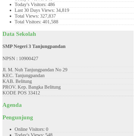
Today's Visitors:
486
Last 30 Days Views:
34,819
Total Views:
327,837
Total Visitors:
401,588
Data Sekolah
SMP Negeri 3 Tanjungpandan
NPSN : 10900427
Jl. M. Nuh Tanjungpandan No 29
KEC.
Tanjungpandan
KAB.
Belitung
PROV.
Kep. Bangka Belitung
KODE POS
33412
Agenda
Pengunjung
Online Visitors:
0
Today's Views:
548