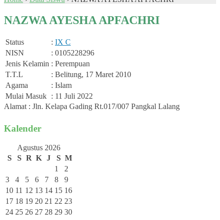
NAZWA AYESHA APFACHRI
Status
:
IX C
NISN
: 0105228296
Jenis Kelamin
: Perempuan
T.T.L
: Belitung, 17 Maret 2010
Agama
: Islam
Mulai Masuk
: 11 Juli 2022
Alamat : Jln. Kelapa Gading Rt.017/007 Pangkal Lalang
Kalender
Agustus 2026
S
S
R
K
J
S
M
1
2
3
4
5
6
7
8
9
10
11
12
13
14
15
16
17
18
19
20
21
22
23
24
25
26
27
28
29
30