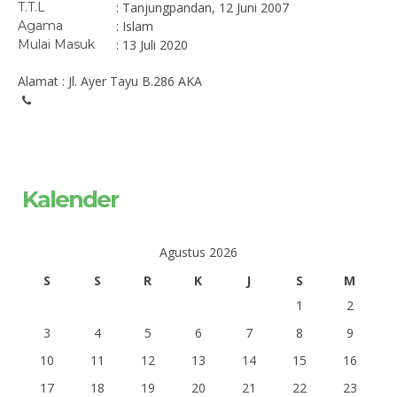
T.T.L
: Tanjungpandan, 12 Juni 2007
Agama
: Islam
Mulai Masuk
: 13 Juli 2020
Alamat : Jl. Ayer Tayu B.286 AKA
Kalender
Agustus 2026
S
S
R
K
J
S
M
1
2
3
4
5
6
7
8
9
10
11
12
13
14
15
16
17
18
19
20
21
22
23