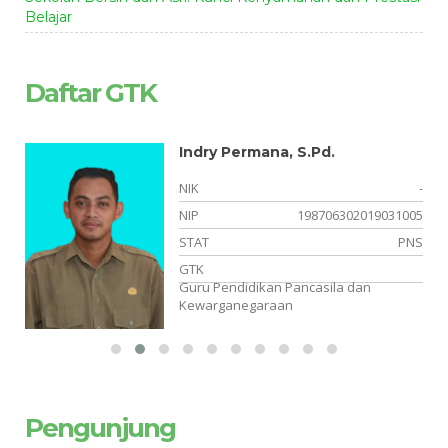
Belajar
Daftar GTK
Indry Permana, S.Pd.
-
NIK
-
-
NIP
198706302019031005
or
STAT
PNS
an
GTK
Guru Pendidikan Pancasila dan
Kewarganegaraan
Pengunjung