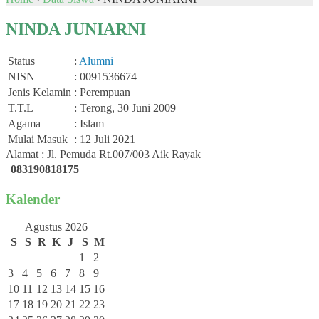
NINDA JUNIARNI
Status
:
Alumni
NISN
: 0091536674
Jenis Kelamin
: Perempuan
T.T.L
: Terong, 30 Juni 2009
Agama
: Islam
Mulai Masuk
: 12 Juli 2021
Alamat : Jl. Pemuda Rt.007/003 Aik Rayak
083190818175
Kalender
Agustus 2026
S
S
R
K
J
S
M
1
2
3
4
5
6
7
8
9
10
11
12
13
14
15
16
17
18
19
20
21
22
23