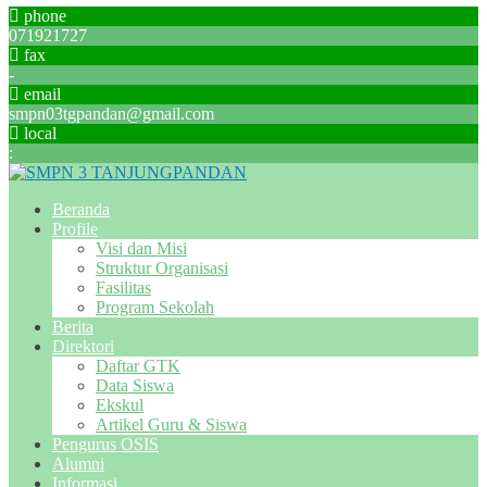
phone
071921727
fax
-
email
smpn03tgpandan@gmail.com
local
:
Beranda
Profile
Visi dan Misi
Struktur Organisasi
Fasilitas
Program Sekolah
Berita
Direktori
Daftar GTK
Data Siswa
Ekskul
Artikel Guru & Siswa
Pengurus OSIS
Alumni
Informasi