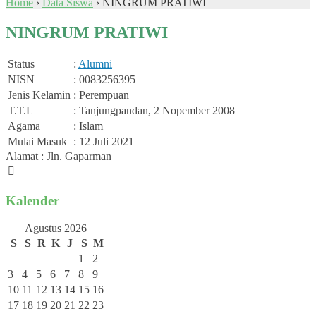
Home
›
Data Siswa
›
NINGRUM PRATIWI
NINGRUM PRATIWI
Status
:
Alumni
NISN
: 0083256395
Jenis Kelamin
: Perempuan
T.T.L
: Tanjungpandan, 2 Nopember 2008
Agama
: Islam
Mulai Masuk
: 12 Juli 2021
Alamat : Jln. Gaparman
Kalender
Agustus 2026
S
S
R
K
J
S
M
1
2
3
4
5
6
7
8
9
10
11
12
13
14
15
16
17
18
19
20
21
22
23