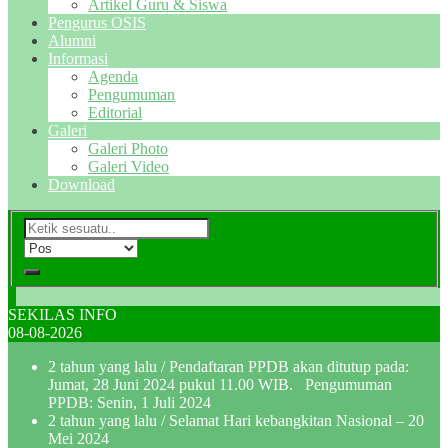
Artikel Guru & Siswa
Pengurus OSIS
Alumni
Informasi
Agenda
Pengumuman
Editorial
Galeri
Galeri Photo
Galeri Video
Download
SEKILAS INFO
08-08-2026
2 tahun yang lalu
/ Pendaftaran PPDB akan ditutup pada:
Jumat, 28 Juni 2024 pukul 11.00 WIB. Pengumuman
PPDB: Senin, 1 Juli 2024
2 tahun yang lalu
/ Selamat Hari kebangkitan Nasional – 20
Mei 2024