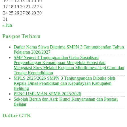
10
11
12
13
14
15
16
17
18
19
20
21
22
23
24
25
26
27
28
29
30
31
« Jun
Pos-pos Terbaru
Daftar Nama Siswa Diterima SMPN 3 Tanjungpandan Tahun
Pelajaran 2026/2027
SMP Negeri 3 Tanjungpandan Gelar Sosialisasi
Pengembangan Kemampuan Mengelola Emosi dan
Mengatasi Stres Melalui Kegiatan Mindfulness bagi Guru dan
Tenaga Kependidikan
MPLS 2025/2026 SMPN 3 Tanjungpandan Dibuka oleh
Kepala Dinas Pendidikan dan Kebudayaan Kabupaten
Belitung
PENGUMUMAN SPMB 2025/2026
Sekolah Bersih dan Asri: Kunci Kenyamanan dan Prestasi
Belajar
Daftar GTK