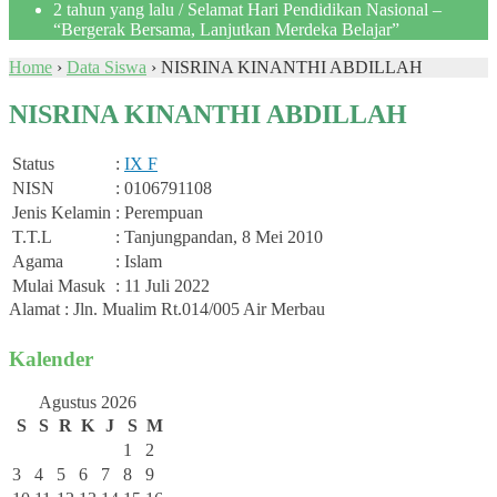
2 tahun yang lalu
/ Selamat Hari Pendidikan Nasional –
“Bergerak Bersama, Lanjutkan Merdeka Belajar”
Home
›
Data Siswa
›
NISRINA KINANTHI ABDILLAH
NISRINA KINANTHI ABDILLAH
Status
:
IX F
NISN
: 0106791108
Jenis Kelamin
: Perempuan
T.T.L
: Tanjungpandan, 8 Mei 2010
Agama
: Islam
Mulai Masuk
: 11 Juli 2022
Alamat : Jln. Mualim Rt.014/005 Air Merbau
Kalender
Agustus 2026
S
S
R
K
J
S
M
1
2
3
4
5
6
7
8
9