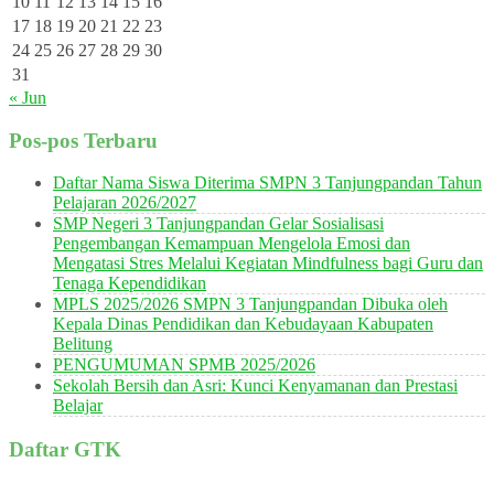
10
11
12
13
14
15
16
17
18
19
20
21
22
23
24
25
26
27
28
29
30
31
« Jun
Pos-pos Terbaru
Daftar Nama Siswa Diterima SMPN 3 Tanjungpandan Tahun
Pelajaran 2026/2027
SMP Negeri 3 Tanjungpandan Gelar Sosialisasi
Pengembangan Kemampuan Mengelola Emosi dan
Mengatasi Stres Melalui Kegiatan Mindfulness bagi Guru dan
Tenaga Kependidikan
MPLS 2025/2026 SMPN 3 Tanjungpandan Dibuka oleh
Kepala Dinas Pendidikan dan Kebudayaan Kabupaten
Belitung
PENGUMUMAN SPMB 2025/2026
Sekolah Bersih dan Asri: Kunci Kenyamanan dan Prestasi
Belajar
Daftar GTK