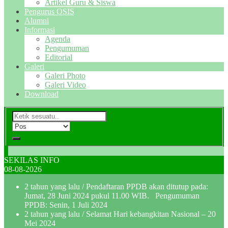
Artikel Guru & Siswa
Pengurus OSIS
Alumni
Informasi
Agenda
Pengumuman
Editorial
Galeri
Galeri Photo
Galeri Video
Download
SEKILAS INFO
08-08-2026
2 tahun yang lalu
/ Pendaftaran PPDB akan ditutup pada:
Jumat, 28 Juni 2024 pukul 11.00 WIB. Pengumuman
PPDB: Senin, 1 Juli 2024
2 tahun yang lalu
/ Selamat Hari kebangkitan Nasional – 20
Mei 2024