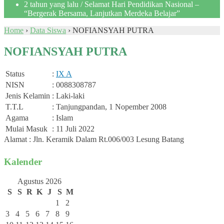
2 tahun yang lalu
/ Selamat Hari Pendidikan Nasional –
“Bergerak Bersama, Lanjutkan Merdeka Belajar”
Home
›
Data Siswa
›
NOFIANSYAH PUTRA
NOFIANSYAH PUTRA
Status
:
IX A
NISN
: 0088308787
Jenis Kelamin
: Laki-laki
T.T.L
: Tanjungpandan, 1 Nopember 2008
Agama
: Islam
Mulai Masuk
: 11 Juli 2022
Alamat : Jln. Keramik Dalam Rt.006/003 Lesung Batang
Kalender
Agustus 2026
S
S
R
K
J
S
M
1
2
3
4
5
6
7
8
9