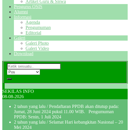
Artikel Guru & Siswa
Pengurus OSIS
Alumni
Informasi
Agenda
Pengumuman
Editorial
Galeri
Galeri Photo
Galeri Video
Download
SEKILAS INFO
08-08-2026
2 tahun yang lalu
/ Pendaftaran PPDB akan ditutup pada:
Jumat, 28 Juni 2024 pukul 11.00 WIB. Pengumuman
PPDB: Senin, 1 Juli 2024
2 tahun yang lalu
/ Selamat Hari kebangkitan Nasional – 20
Mei 2024