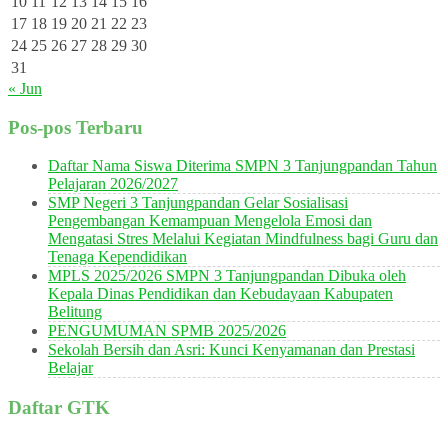
10
11
12
13
14
15
16
17
18
19
20
21
22
23
24
25
26
27
28
29
30
31
« Jun
Pos-pos Terbaru
Daftar Nama Siswa Diterima SMPN 3 Tanjungpandan Tahun
Pelajaran 2026/2027
SMP Negeri 3 Tanjungpandan Gelar Sosialisasi
Pengembangan Kemampuan Mengelola Emosi dan
Mengatasi Stres Melalui Kegiatan Mindfulness bagi Guru dan
Tenaga Kependidikan
MPLS 2025/2026 SMPN 3 Tanjungpandan Dibuka oleh
Kepala Dinas Pendidikan dan Kebudayaan Kabupaten
Belitung
PENGUMUMAN SPMB 2025/2026
Sekolah Bersih dan Asri: Kunci Kenyamanan dan Prestasi
Belajar
Daftar GTK