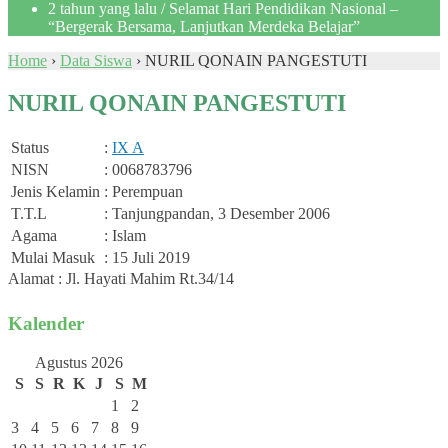
2 tahun yang lalu
/ Selamat Hari Pendidikan Nasional –
“Bergerak Bersama, Lanjutkan Merdeka Belajar”
Home
›
Data Siswa
›
NURIL QONAIN PANGESTUTI
NURIL QONAIN PANGESTUTI
Status
:
IX A
NISN
: 0068783796
Jenis Kelamin
: Perempuan
T.T.L
: Tanjungpandan, 3 Desember 2006
Agama
: Islam
Mulai Masuk
: 15 Juli 2019
Alamat : Jl. Hayati Mahim Rt.34/14
Kalender
Agustus 2026
S
S
R
K
J
S
M
1
2
3
4
5
6
7
8
9