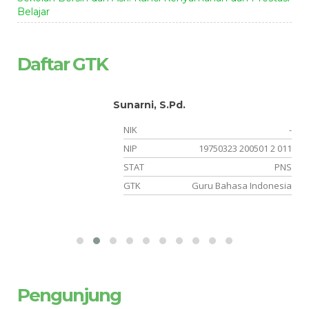
Belajar
Daftar GTK
Sunarni, S.Pd.
-
NIK
-
03
NIP
19750323 200501 2 011
NS
STAT
PNS
si
GTK
Guru Bahasa Indonesia
Pengunjung