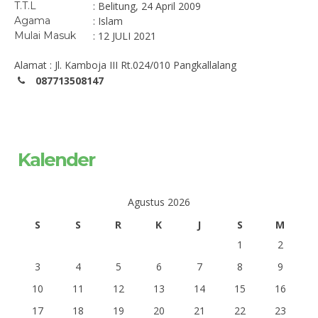
T.T.L
: Belitung, 24 April 2009
Agama
: Islam
Mulai Masuk
: 12 JULI 2021
Alamat : Jl. Kamboja III Rt.024/010 Pangkallalang
087713508147
Kalender
Agustus 2026
S
S
R
K
J
S
M
1
2
3
4
5
6
7
8
9
10
11
12
13
14
15
16
17
18
19
20
21
22
23