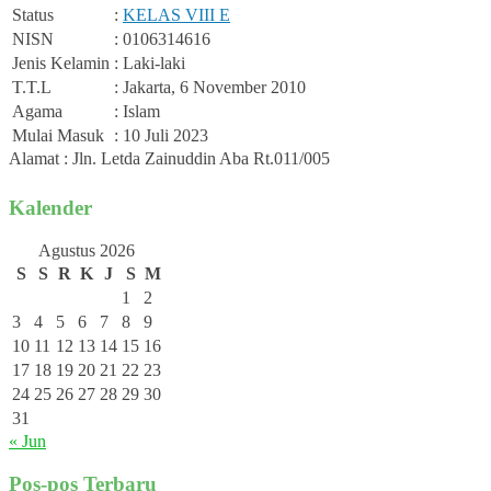
Status
:
KELAS VIII E
NISN
: 0106314616
Jenis Kelamin
: Laki-laki
T.T.L
: Jakarta, 6 November 2010
Agama
: Islam
Mulai Masuk
: 10 Juli 2023
Alamat : Jln. Letda Zainuddin Aba Rt.011/005
Kalender
Agustus 2026
S
S
R
K
J
S
M
1
2
3
4
5
6
7
8
9
10
11
12
13
14
15
16
17
18
19
20
21
22
23
24
25
26
27
28
29
30
31
« Jun
Pos-pos Terbaru