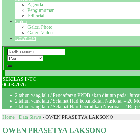
Agenda
Pengumuman
Editorial
Galeri
Galeri Photo
Galeri Video
Download
SEKILAS INFO
06-08-2026
2 tahun yang lalu
/ Pendaftaran PPDB akan ditutup pada: Jum
2 tahun yang lalu
/ Selamat Hari kebangkitan Nasional – 20 M
2 tahun yang lalu
/ Selamat Hari Pendidikan Nasional – “Berg
Home
›
Data Siswa
›
OWEN PRASETYA LAKSONO
OWEN PRASETYA LAKSONO