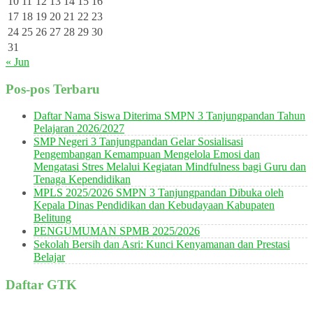
10
11
12
13
14
15
16
17
18
19
20
21
22
23
24
25
26
27
28
29
30
31
« Jun
Pos-pos Terbaru
Daftar Nama Siswa Diterima SMPN 3 Tanjungpandan Tahun
Pelajaran 2026/2027
SMP Negeri 3 Tanjungpandan Gelar Sosialisasi
Pengembangan Kemampuan Mengelola Emosi dan
Mengatasi Stres Melalui Kegiatan Mindfulness bagi Guru dan
Tenaga Kependidikan
MPLS 2025/2026 SMPN 3 Tanjungpandan Dibuka oleh
Kepala Dinas Pendidikan dan Kebudayaan Kabupaten
Belitung
PENGUMUMAN SPMB 2025/2026
Sekolah Bersih dan Asri: Kunci Kenyamanan dan Prestasi
Belajar
Daftar GTK