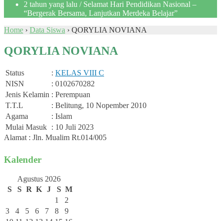
2 tahun yang lalu
/ Selamat Hari Pendidikan Nasional –
“Bergerak Bersama, Lanjutkan Merdeka Belajar”
Home
›
Data Siswa
›
QORYLIA NOVIANA
QORYLIA NOVIANA
Status
:
KELAS VIII C
NISN
: 0102670282
Jenis Kelamin
: Perempuan
T.T.L
: Belitung, 10 Nopember 2010
Agama
: Islam
Mulai Masuk
: 10 Juli 2023
Alamat : Jln. Mualim Rt.014/005
Kalender
Agustus 2026
S
S
R
K
J
S
M
1
2
3
4
5
6
7
8
9