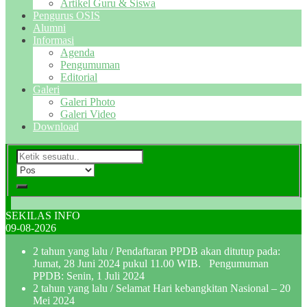
Artikel Guru & Siswa
Pengurus OSIS
Alumni
Informasi
Agenda
Pengumuman
Editorial
Galeri
Galeri Photo
Galeri Video
Download
SEKILAS INFO
09-08-2026
2 tahun yang lalu
/ Pendaftaran PPDB akan ditutup pada:
Jumat, 28 Juni 2024 pukul 11.00 WIB. Pengumuman
PPDB: Senin, 1 Juli 2024
2 tahun yang lalu
/ Selamat Hari kebangkitan Nasional – 20
Mei 2024