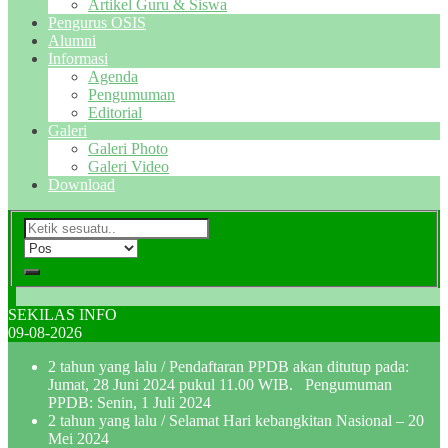
Artikel Guru & Siswa
Pengurus OSIS
Alumni
Informasi
Agenda
Pengumuman
Editorial
Galeri
Galeri Photo
Galeri Video
Download
SEKILAS INFO
09-08-2026
2 tahun yang lalu
/ Pendaftaran PPDB akan ditutup pada:
Jumat, 28 Juni 2024 pukul 11.00 WIB. Pengumuman
PPDB: Senin, 1 Juli 2024
2 tahun yang lalu
/ Selamat Hari kebangkitan Nasional – 20
Mei 2024