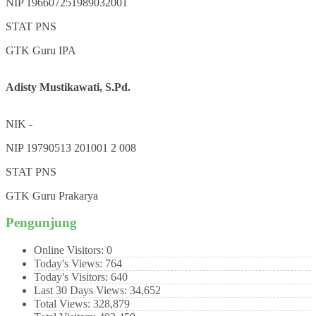
NIP
196607251989032001
STAT
PNS
GTK
Guru IPA
Adisty Mustikawati, S.Pd.
NIK
-
NIP
19790513 201001 2 008
STAT
PNS
GTK
Guru Prakarya
Pengunjung
Online Visitors:
0
Today's Views:
764
Today's Visitors:
640
Last 30 Days Views:
34,652
Total Views:
328,879