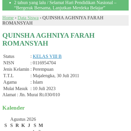
2 tahun yang lalu
/ Selamat Hari Pendidikan Nasional –
“Bergerak Bersama, Lanjutkan Merdeka Belajar”
Home
›
Data Siswa
›
QUINSHA AGHNIYA FARAH
ROMANSYAH
QUINSHA AGHNIYA FARAH
ROMANSYAH
Status
:
KELAS VIII B
NISN
: 0116954704
Jenis Kelamin
: Perempuan
T.T.L
: Majalengka, 30 Juli 2011
Agama
: Islam
Mulai Masuk
: 10 Juli 2023
Alamat : Jln. Murai Rt.030/010
Kalender
Agustus 2026
S
S
R
K
J
S
M