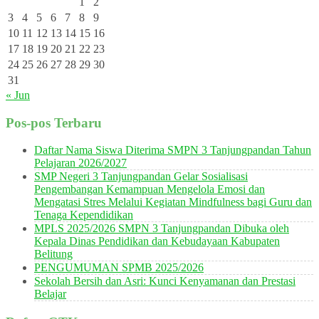
1
2
3
4
5
6
7
8
9
10
11
12
13
14
15
16
17
18
19
20
21
22
23
24
25
26
27
28
29
30
31
« Jun
Pos-pos Terbaru
Daftar Nama Siswa Diterima SMPN 3 Tanjungpandan Tahun
Pelajaran 2026/2027
SMP Negeri 3 Tanjungpandan Gelar Sosialisasi
Pengembangan Kemampuan Mengelola Emosi dan
Mengatasi Stres Melalui Kegiatan Mindfulness bagi Guru dan
Tenaga Kependidikan
MPLS 2025/2026 SMPN 3 Tanjungpandan Dibuka oleh
Kepala Dinas Pendidikan dan Kebudayaan Kabupaten
Belitung
PENGUMUMAN SPMB 2025/2026
Sekolah Bersih dan Asri: Kunci Kenyamanan dan Prestasi
Belajar