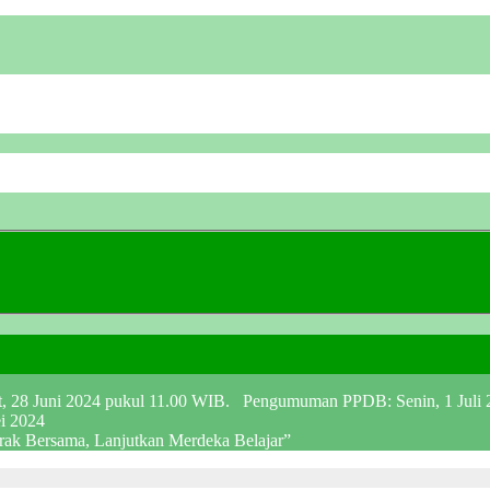
at, 28 Juni 2024 pukul 11.00 WIB. Pengumuman PPDB: Senin, 1 Juli
ei 2024
erak Bersama, Lanjutkan Merdeka Belajar”