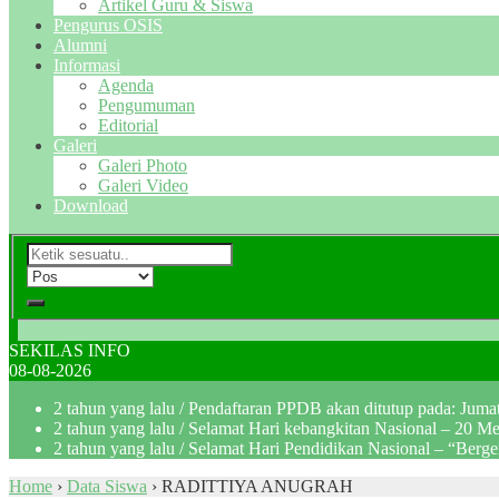
Artikel Guru & Siswa
Pengurus OSIS
Alumni
Informasi
Agenda
Pengumuman
Editorial
Galeri
Galeri Photo
Galeri Video
Download
SEKILAS INFO
08-08-2026
2 tahun yang lalu
/ Pendaftaran PPDB akan ditutup pada: Jum
2 tahun yang lalu
/ Selamat Hari kebangkitan Nasional – 20 M
2 tahun yang lalu
/ Selamat Hari Pendidikan Nasional – “Berg
Home
›
Data Siswa
›
RADITTIYA ANUGRAH