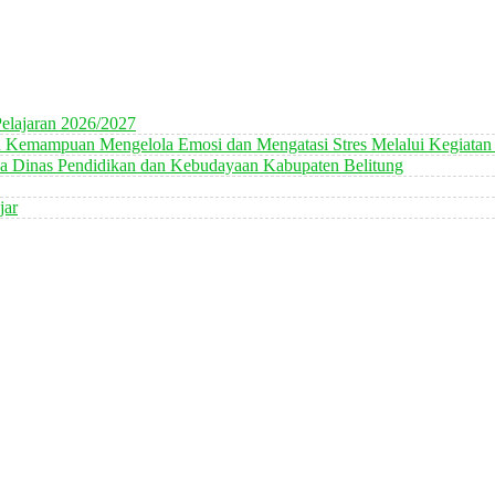
elajaran 2026/2027
n Kemampuan Mengelola Emosi dan Mengatasi Stres Melalui Kegiatan
 Dinas Pendidikan dan Kebudayaan Kabupaten Belitung
jar