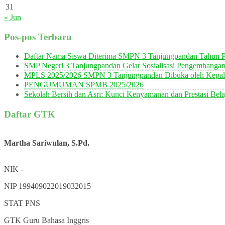
31
« Jun
Pos-pos Terbaru
Daftar Nama Siswa Diterima SMPN 3 Tanjungpandan Tahun P
SMP Negeri 3 Tanjungpandan Gelar Sosialisasi Pengembanga
MPLS 2025/2026 SMPN 3 Tanjungpandan Dibuka oleh Kepala
PENGUMUMAN SPMB 2025/2026
Sekolah Bersih dan Asri: Kunci Kenyamanan dan Prestasi Bela
Daftar GTK
Martha Sariwulan, S.Pd.
NIK
-
NIP
199409022019032015
STAT
PNS
GTK
Guru Bahasa Inggris