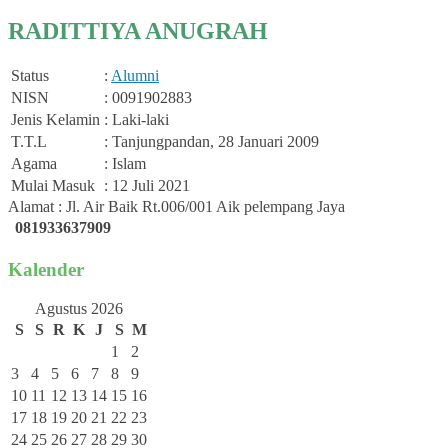
RADITTIYA ANUGRAH
Status
:
Alumni
NISN
: 0091902883
Jenis Kelamin
: Laki-laki
T.T.L
: Tanjungpandan, 28 Januari 2009
Agama
: Islam
Mulai Masuk
: 12 Juli 2021
Alamat : Jl. Air Baik Rt.006/001 Aik pelempang Jaya
081933637909
Kalender
Agustus 2026
S
S
R
K
J
S
M
1
2
3
4
5
6
7
8
9
10
11
12
13
14
15
16
17
18
19
20
21
22
23
24
25
26
27
28
29
30