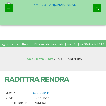
lalu
/ Pendaftaran PPDB akan ditutup pada: Jumat, 28 Juni 2024 pukul 11.00 W
Home
›
Data Siswa
›
RADITTRA RENDRA
RADITTRA RENDRA
Status
:
Alumni
IX D
NISN
: 0069136110
Jenis Kelamin
: Laki-Laki