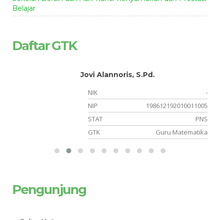
Belajar
Daftar GTK
Jovi Alannoris, S.Pd.
-
NIK
-
-
NIP
198612192010011005
or
STAT
PNS
an
GTK
Guru Matematika
Pengunjung