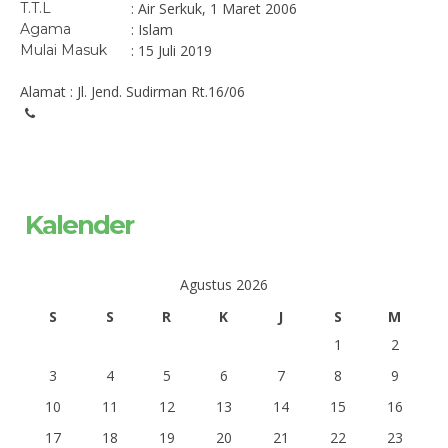
T.T.L
: Air Serkuk, 1 Maret 2006
Agama
: Islam
Mulai Masuk
: 15 Juli 2019
Alamat : Jl. Jend. Sudirman Rt.16/06
Kalender
Agustus 2026
S
S
R
K
J
S
M
1
2
3
4
5
6
7
8
9
10
11
12
13
14
15
16
17
18
19
20
21
22
23