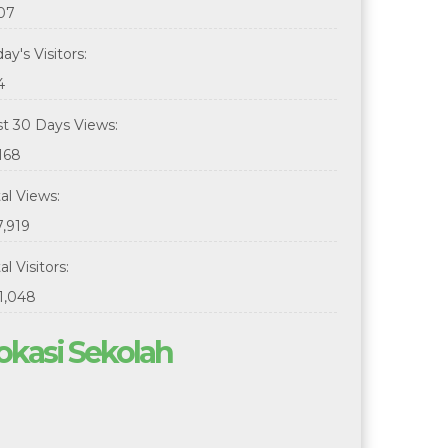
307
ay's Visitors:
4
st 30 Days Views:
168
tal Views:
7,919
al Visitors:
1,048
okasi Sekolah