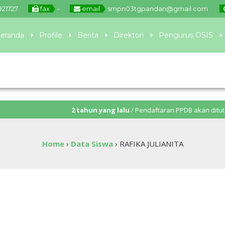
921727
fax
-
email
smpn03tgpandan@gmail.com
eranda
Profile
Berita
Direktori
Pengurus OSIS
2 tahun yang lalu
/ Pendaftaran PPDB akan ditutup pada: J
Home
›
Data Siswa
›
RAFIKA JULIANITA