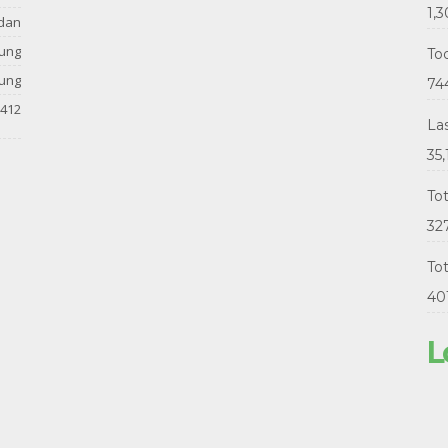
1,
dan
tung
Tod
tung
74
412
La
35,
To
32
Tot
40
L