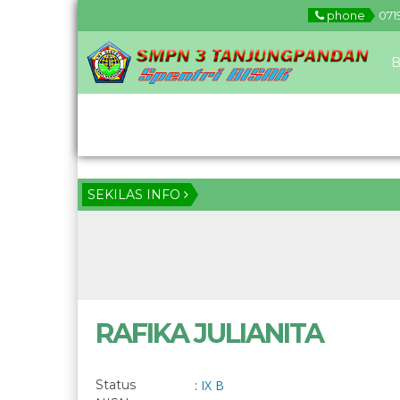
phone
071
B
Download
SEKILAS INFO
RAFIKA JULIANITA
Status
:
IX B