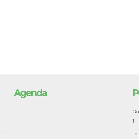
Agenda
P
Onl
1
To