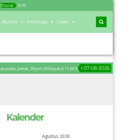
local
15
:
19
Alumni
Informasi
Galeri
07-08-2026
umat, 28 Juni 2024 pukul 11.00 WIB. Pengumuman PPDB: Senin, 1 Juli 2024
Kalender
Agustus 2026