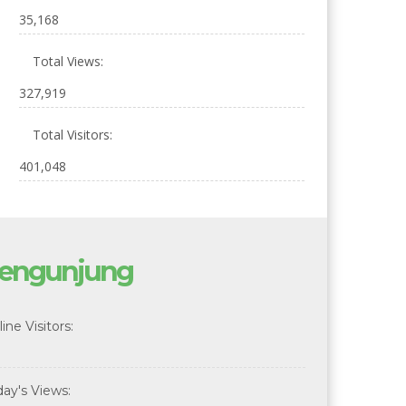
35,168
Total Views:
327,919
Total Visitors:
401,048
engunjung
ine Visitors:
day's Views: