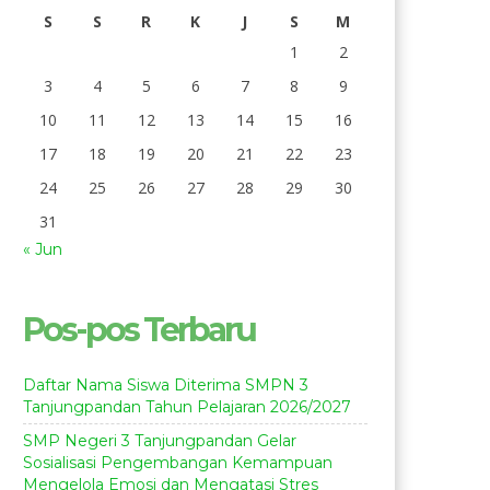
S
S
R
K
J
S
M
1
2
3
4
5
6
7
8
9
10
11
12
13
14
15
16
17
18
19
20
21
22
23
24
25
26
27
28
29
30
31
« Jun
Pos-pos Terbaru
Daftar Nama Siswa Diterima SMPN 3
Tanjungpandan Tahun Pelajaran 2026/2027
SMP Negeri 3 Tanjungpandan Gelar
Sosialisasi Pengembangan Kemampuan
Mengelola Emosi dan Mengatasi Stres