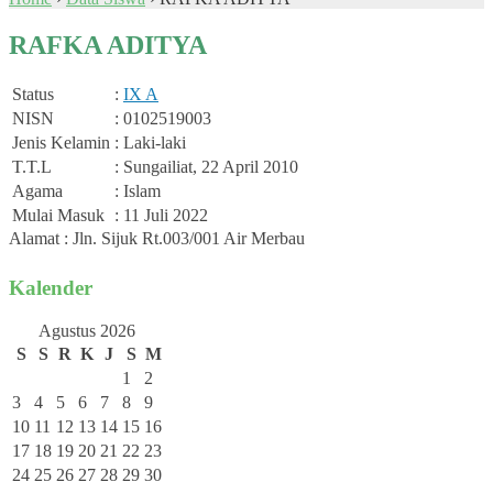
RAFKA ADITYA
Status
:
IX A
NISN
: 0102519003
Jenis Kelamin
: Laki-laki
T.T.L
: Sungailiat, 22 April 2010
Agama
: Islam
Mulai Masuk
: 11 Juli 2022
Alamat : Jln. Sijuk Rt.003/001 Air Merbau
Kalender
Agustus 2026
S
S
R
K
J
S
M
1
2
3
4
5
6
7
8
9
10
11
12
13
14
15
16
17
18
19
20
21
22
23
24
25
26
27
28
29
30