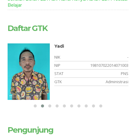
Belajar
Daftar GTK
Yadi
-
NIK
-
-
NIP
198107022014071003
PK
STAT
PNS
PA
GTK
Administrasi
Pengunjung