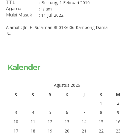
T.T.L
: Belitung, 1 Februari 2010
Agama
: Islam
Mulai Masuk
: 11 Juli 2022
Alamat : Jln. H. Sulaiman Rt.018/006 Kampong Damai
Kalender
Agustus 2026
S
S
R
K
J
S
M
1
2
3
4
5
6
7
8
9
10
11
12
13
14
15
16
17
18
19
20
21
22
23