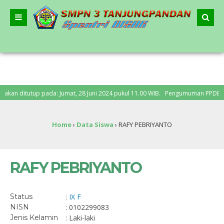
n ditutup pada: Jumat, 28 Juni 2024 pukul 11.00 WIB. Pengumuman PPDB: Senin,
Home
›
Data Siswa
›
RAFY PEBRIYANTO
RAFY PEBRIYANTO
Status
:
IX F
NISN
: 0102299083
Jenis Kelamin
: Laki-laki