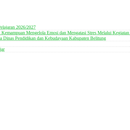
elajaran 2026/2027
n Kemampuan Mengelola Emosi dan Mengatasi Stres Melalui Kegiatan
 Dinas Pendidikan dan Kebudayaan Kabupaten Belitung
jar