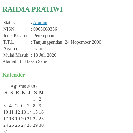
RAHMA PRATIWI
Status
:
Alumni
NISN
: 0065669356
Jenis Kelamin
: Perempuan
T.T.L
: Tanjungpandan, 24 Nopember 2006
Agama
: Islam
Mulai Masuk
: 13 Juli 2020
Alamat : Jl. Hasan Sa'ie
Kalender
Agustus 2026
S
S
R
K
J
S
M
1
2
3
4
5
6
7
8
9
10
11
12
13
14
15
16
17
18
19
20
21
22
23
24
25
26
27
28
29
30
31