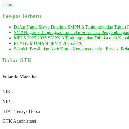
« Jun
Pos-pos Terbaru
Daftar Nama Siswa Diterima SMPN 3 Tanjungpandan Tahun P
SMP Negeri 3 Tanjungpandan Gelar Sosialisasi Pengembanga
MPLS 2025/2026 SMPN 3 Tanjungpandan Dibuka oleh Kepala
PENGUMUMAN SPMB 2025/2026
Sekolah Bersih dan Asri: Kunci Kenyamanan dan Prestasi Bela
Daftar GTK
Yolanda Maretha
NIK
-
NIP
-
STAT
Tenaga Honor
GTK
Administrasi