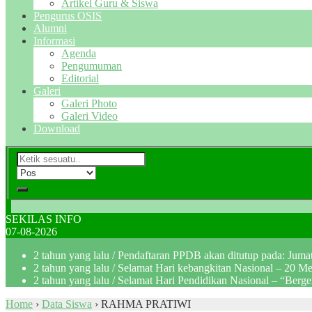
Artikel Guru & Siswa
Pengurus OSIS
Alumni
Informasi
Agenda
Pengumuman
Editorial
Galeri
Galeri Photo
Galeri Video
Download
SEKILAS INFO
07-08-2026
2 tahun yang lalu
/ Pendaftaran PPDB akan ditutup pada: Jum
2 tahun yang lalu
/ Selamat Hari kebangkitan Nasional – 20 M
2 tahun yang lalu
/ Selamat Hari Pendidikan Nasional – “Berg
Home
›
Data Siswa
›
RAHMA PRATIWI