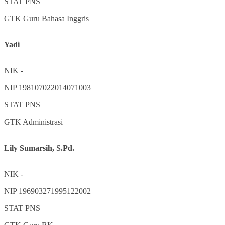
STAT
PNS
GTK
Guru Bahasa Inggris
Yadi
NIK
-
NIP
198107022014071003
STAT
PNS
GTK
Administrasi
Lily Sumarsih, S.Pd.
NIK
-
NIP
196903271995122002
STAT
PNS