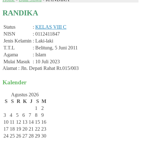
RANDIKA
Status
:
KELAS VIII C
NISN
: 0112411847
Jenis Kelamin
: Laki-laki
T.T.L
: Belitung, 5 Juni 2011
Agama
: Islam
Mulai Masuk
: 10 Juli 2023
Alamat : Jln. Depati Rahat Rt.015/003
Kalender
Agustus 2026
S
S
R
K
J
S
M
1
2
3
4
5
6
7
8
9
10
11
12
13
14
15
16
17
18
19
20
21
22
23
24
25
26
27
28
29
30