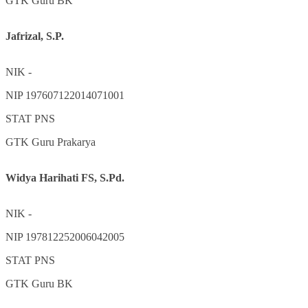
GTK
Guru BK
Jafrizal, S.P.
NIK
-
NIP
197607122014071001
STAT
PNS
GTK
Guru Prakarya
Widya Harihati FS, S.Pd.
NIK
-
NIP
197812252006042005
STAT
PNS
GTK
Guru BK