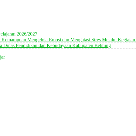
elajaran 2026/2027
n Kemampuan Mengelola Emosi dan Mengatasi Stres Melalui Kegiatan
 Dinas Pendidikan dan Kebudayaan Kabupaten Belitung
jar