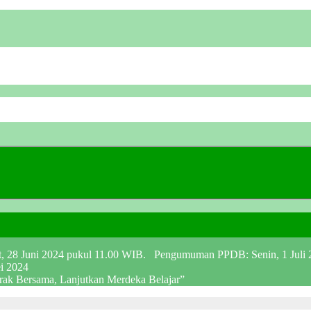
at, 28 Juni 2024 pukul 11.00 WIB. Pengumuman PPDB: Senin, 1 Juli
ei 2024
erak Bersama, Lanjutkan Merdeka Belajar”