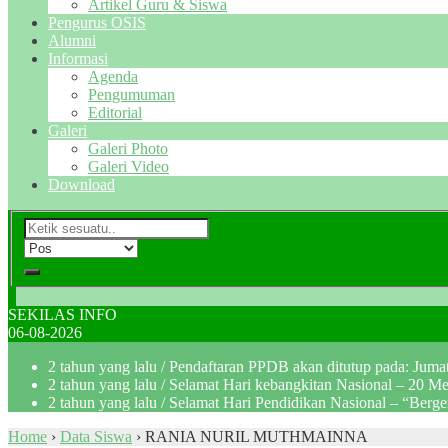
Artikel Guru & Siswa
Pengurus OSIS
Alumni
Informasi
Agenda
Pengumuman
Editorial
Galeri
Galeri Photo
Galeri Video
Download
SEKILAS INFO
06-08-2026
2 tahun yang lalu
/ Pendaftaran PPDB akan ditutup pada: Jum
2 tahun yang lalu
/ Selamat Hari kebangkitan Nasional – 20 M
2 tahun yang lalu
/ Selamat Hari Pendidikan Nasional – “Berg
Home
›
Data Siswa
›
RANIA NURIL MUTHMAINNA