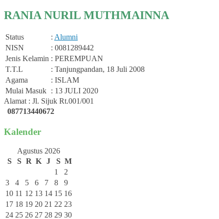
RANIA NURIL MUTHMAINNA
Status
:
Alumni
NISN
: 0081289442
Jenis Kelamin
: PEREMPUAN
T.T.L
: Tanjungpandan, 18 Juli 2008
Agama
: ISLAM
Mulai Masuk
: 13 JULI 2020
Alamat : Jl. Sijuk Rt.001/001
087713440672
Kalender
Agustus 2026
S
S
R
K
J
S
M
1
2
3
4
5
6
7
8
9
10
11
12
13
14
15
16
17
18
19
20
21
22
23
24
25
26
27
28
29
30