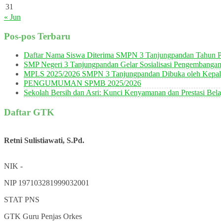
31
« Jun
Pos-pos Terbaru
Daftar Nama Siswa Diterima SMPN 3 Tanjungpandan Tahun P
SMP Negeri 3 Tanjungpandan Gelar Sosialisasi Pengembanga
MPLS 2025/2026 SMPN 3 Tanjungpandan Dibuka oleh Kepala
PENGUMUMAN SPMB 2025/2026
Sekolah Bersih dan Asri: Kunci Kenyamanan dan Prestasi Bela
Daftar GTK
Retni Sulistiawati, S.Pd.
NIK
-
NIP
197103281999032001
STAT
PNS
GTK
Guru Penjas Orkes