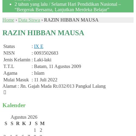
2 tahun yang lalu
/ Selamat Hari Pendidikan Nasional –
“Bergerak Bersama, Lanjutkan Merdeka Belajar”
Home
›
Data Siswa
›
RAZIN HIBBAN MAUSA
RAZIN HIBBAN MAUSA
Status
:
IX E
NISN
: 0093502683
Jenis Kelamin
: Laki-laki
T.T.L
: Batam, 11 Agustus 2009
Agama
: Islam
Mulai Masuk
: 11 Juli 2022
Alamat : Jln. Gajah Mada Rt.032/013 Pangkal Lalang
Kalender
Agustus 2026
S
S
R
K
J
S
M
1
2