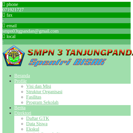
phone
071921727
fax
-
email
smpn03tgpandan@gmail.com
local
:
Beranda
Profile
Visi dan Misi
Struktur Organisasi
Fasilitas
Program Sekolah
Berita
Direktori
Daftar GTK
Data Siswa
Ekskul