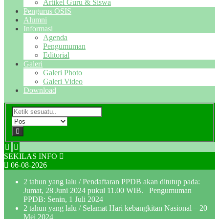
Artikel Guru & Siswa
Pengurus OSIS
Alumni
Informasi
Agenda
Pengumuman
Editorial
Galeri
Galeri Photo
Galeri Video
Download
SEKILAS INFO
06-08-2026
2 tahun yang lalu
/ Pendaftaran PPDB akan ditutup pada:
Jumat, 28 Juni 2024 pukul 11.00 WIB. Pengumuman
PPDB: Senin, 1 Juli 2024
2 tahun yang lalu
/ Selamat Hari kebangkitan Nasional – 20
Mei 2024