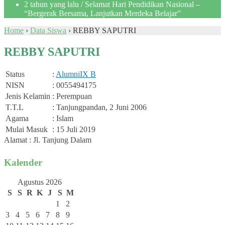
2 tahun yang lalu
/ Selamat Hari Pendidikan Nasional –
“Bergerak Bersama, Lanjutkan Merdeka Belajar”
Home
›
Data Siswa
›
REBBY SAPUTRI
REBBY SAPUTRI
Status
:
Alumni
IX B
NISN
: 0055494175
Jenis Kelamin
: Perempuan
T.T.L
: Tanjungpandan, 2 Juni 2006
Agama
: Islam
Mulai Masuk
: 15 Juli 2019
Alamat : Jl. Tanjung Dalam
Kalender
Agustus 2026
S
S
R
K
J
S
M
1
2
3
4
5
6
7
8
9