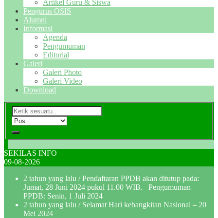
Artikel Guru & Siswa
Pengurus OSIS
Alumni
Informasi
Agenda
Pengumuman
Editorial
Galeri
Galeri Photo
Galeri Video
Download
SEKILAS INFO
09-08-2026
2 tahun yang lalu
/ Pendaftaran PPDB akan ditutup pada:
Jumat, 28 Juni 2024 pukul 11.00 WIB. Pengumuman
PPDB: Senin, 1 Juli 2024
2 tahun yang lalu
/ Selamat Hari kebangkitan Nasional – 20
Mei 2024