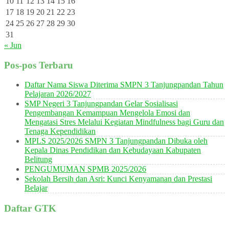
10
11
12
13
14
15
16
17
18
19
20
21
22
23
24
25
26
27
28
29
30
31
« Jun
Pos-pos Terbaru
Daftar Nama Siswa Diterima SMPN 3 Tanjungpandan Tahun
Pelajaran 2026/2027
SMP Negeri 3 Tanjungpandan Gelar Sosialisasi
Pengembangan Kemampuan Mengelola Emosi dan
Mengatasi Stres Melalui Kegiatan Mindfulness bagi Guru dan
Tenaga Kependidikan
MPLS 2025/2026 SMPN 3 Tanjungpandan Dibuka oleh
Kepala Dinas Pendidikan dan Kebudayaan Kabupaten
Belitung
PENGUMUMAN SPMB 2025/2026
Sekolah Bersih dan Asri: Kunci Kenyamanan dan Prestasi
Belajar
Daftar GTK