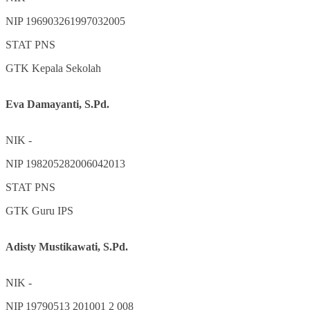
NIP
196903261997032005
STAT
PNS
GTK
Kepala Sekolah
Eva Damayanti, S.Pd.
NIK
-
NIP
198205282006042013
STAT
PNS
GTK
Guru IPS
Adisty Mustikawati, S.Pd.
NIK
-
NIP
19790513 201001 2 008