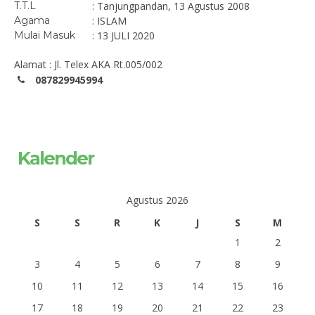
T.T.L
: Tanjungpandan, 13 Agustus 2008
Agama
: ISLAM
Mulai Masuk
: 13 JULI 2020
Alamat : Jl. Telex AKA Rt.005/002
087829945994
Kalender
Agustus 2026
S
S
R
K
J
S
M
1
2
3
4
5
6
7
8
9
10
11
12
13
14
15
16
17
18
19
20
21
22
23