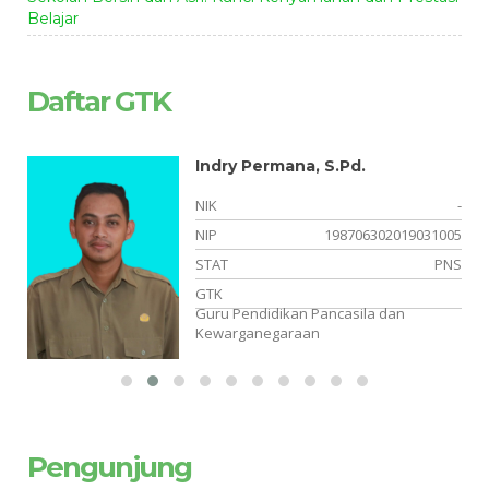
Belajar
Daftar GTK
Indry Permana, S.Pd.
-
NIK
-
08
NIP
198706302019031005
NS
STAT
PNS
ya
GTK
Guru Pendidikan Pancasila dan
Kewarganegaraan
Pengunjung