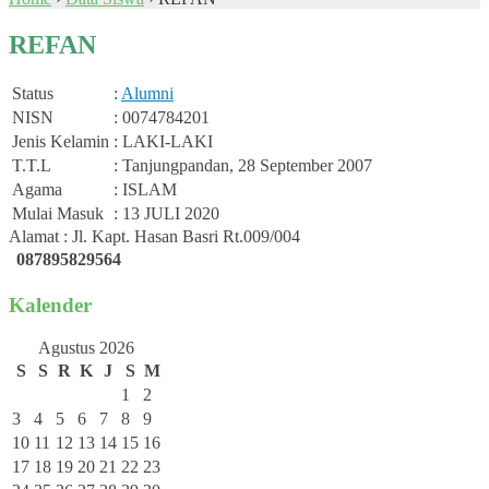
REFAN
Status
:
Alumni
NISN
: 0074784201
Jenis Kelamin
: LAKI-LAKI
T.T.L
: Tanjungpandan, 28 September 2007
Agama
: ISLAM
Mulai Masuk
: 13 JULI 2020
Alamat : Jl. Kapt. Hasan Basri Rt.009/004
087895829564
Kalender
Agustus 2026
S
S
R
K
J
S
M
1
2
3
4
5
6
7
8
9
10
11
12
13
14
15
16
17
18
19
20
21
22
23