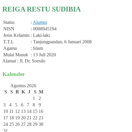
REIGA RESTU SUDIBIA
Status
:
Alumni
NISN
: 0088945194
Jenis Kelamin
: Laki-laki
T.T.L
: Tanjungpandan, 6 Januari 2008
Agama
: Islam
Mulai Masuk
: 13 Juli 2020
Alamat : Jl. Dr. Soesilo
Kalender
Agustus 2026
S
S
R
K
J
S
M
1
2
3
4
5
6
7
8
9
10
11
12
13
14
15
16
17
18
19
20
21
22
23
24
25
26
27
28
29
30
31