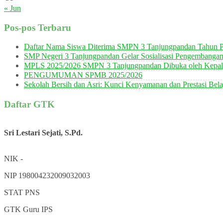
« Jun
Pos-pos Terbaru
Daftar Nama Siswa Diterima SMPN 3 Tanjungpandan Tahun P
SMP Negeri 3 Tanjungpandan Gelar Sosialisasi Pengembanga
MPLS 2025/2026 SMPN 3 Tanjungpandan Dibuka oleh Kepala
PENGUMUMAN SPMB 2025/2026
Sekolah Bersih dan Asri: Kunci Kenyamanan dan Prestasi Bela
Daftar GTK
Sri Lestari Sejati, S.Pd.
NIK
-
NIP
198004232009032003
STAT
PNS
GTK
Guru IPS