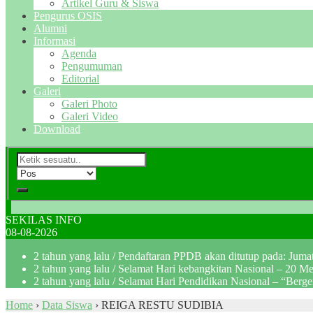
Artikel Guru & Siswa
Pengurus OSIS
Alumni
Informasi
Agenda
Pengumuman
Editorial
Galeri
Galeri Photo
Galeri Video
Download
SEKILAS INFO
08-08-2026
2 tahun yang lalu
/ Pendaftaran PPDB akan ditutup pada: Jum
2 tahun yang lalu
/ Selamat Hari kebangkitan Nasional – 20 M
2 tahun yang lalu
/ Selamat Hari Pendidikan Nasional – “Berg
Home
›
Data Siswa
›
REIGA RESTU SUDIBIA