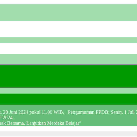
at, 28 Juni 2024 pukul 11.00 WIB. Pengumuman PPDB: Senin, 1 Juli
ei 2024
erak Bersama, Lanjutkan Merdeka Belajar”