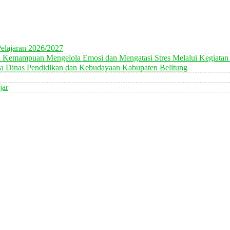
elajaran 2026/2027
n Kemampuan Mengelola Emosi dan Mengatasi Stres Melalui Kegiatan
 Dinas Pendidikan dan Kebudayaan Kabupaten Belitung
jar