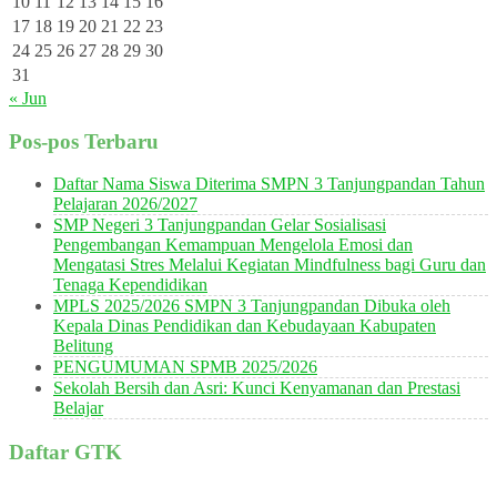
10
11
12
13
14
15
16
17
18
19
20
21
22
23
24
25
26
27
28
29
30
31
« Jun
Pos-pos Terbaru
Daftar Nama Siswa Diterima SMPN 3 Tanjungpandan Tahun
Pelajaran 2026/2027
SMP Negeri 3 Tanjungpandan Gelar Sosialisasi
Pengembangan Kemampuan Mengelola Emosi dan
Mengatasi Stres Melalui Kegiatan Mindfulness bagi Guru dan
Tenaga Kependidikan
MPLS 2025/2026 SMPN 3 Tanjungpandan Dibuka oleh
Kepala Dinas Pendidikan dan Kebudayaan Kabupaten
Belitung
PENGUMUMAN SPMB 2025/2026
Sekolah Bersih dan Asri: Kunci Kenyamanan dan Prestasi
Belajar
Daftar GTK