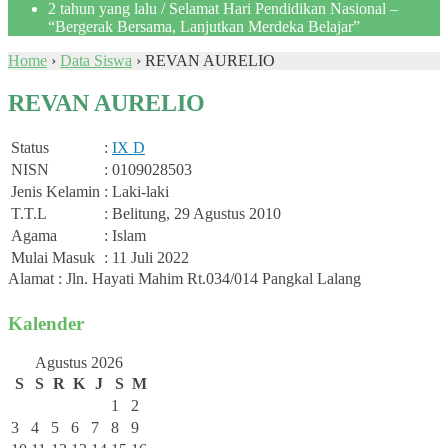
2 tahun yang lalu
/ Selamat Hari Pendidikan Nasional –
“Bergerak Bersama, Lanjutkan Merdeka Belajar”
Home
›
Data Siswa
›
REVAN AURELIO
REVAN AURELIO
Status
:
IX D
NISN
: 0109028503
Jenis Kelamin
: Laki-laki
T.T.L
: Belitung, 29 Agustus 2010
Agama
: Islam
Mulai Masuk
: 11 Juli 2022
Alamat : Jln. Hayati Mahim Rt.034/014 Pangkal Lalang
Kalender
Agustus 2026
S
S
R
K
J
S
M
1
2
3
4
5
6
7
8
9