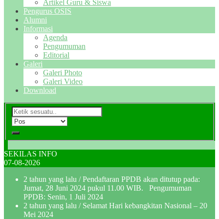
Artikel Guru & Siswa
Pengurus OSIS
Alumni
Informasi
Agenda
Pengumuman
Editorial
Galeri
Galeri Photo
Galeri Video
Download
SEKILAS INFO
07-08-2026
2 tahun yang lalu
/ Pendaftaran PPDB akan ditutup pada:
Jumat, 28 Juni 2024 pukul 11.00 WIB. Pengumuman
PPDB: Senin, 1 Juli 2024
2 tahun yang lalu
/ Selamat Hari kebangkitan Nasional – 20
Mei 2024