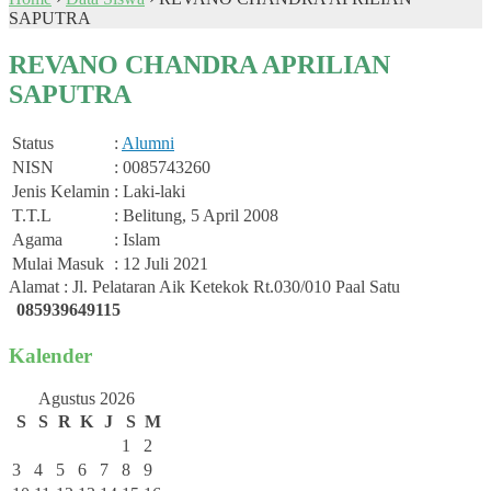
SAPUTRA
REVANO CHANDRA APRILIAN
SAPUTRA
Status
:
Alumni
NISN
: 0085743260
Jenis Kelamin
: Laki-laki
T.T.L
: Belitung, 5 April 2008
Agama
: Islam
Mulai Masuk
: 12 Juli 2021
Alamat : Jl. Pelataran Aik Ketekok Rt.030/010 Paal Satu
085939649115
Kalender
Agustus 2026
S
S
R
K
J
S
M
1
2
3
4
5
6
7
8
9