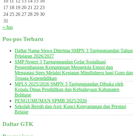
10
11
12
13
14
15
16
17
18
19
20
21
22
23
24
25
26
27
28
29
30
31
« Jun
Pos-pos Terbaru
Daftar Nama Siswa Diterima SMPN 3 Tanjungpandan Tahun
Pelajaran 2026/2027
SMP Negeri 3 Tanjungpandan Gelar Sosialisasi
Pengembangan Kemampuan Mengelola Emosi dan
Mengatasi Stres Melalui Kegiatan Mindfulness bagi Guru dan
Tenaga Kependidikan
MPLS 2025/2026 SMPN 3 Tanjungpandan Dibuka oleh
Kepala Dinas Pendidikan dan Kebudayaan Kabupaten
Belitung
PENGUMUMAN SPMB 2025/2026
Sekolah Bersih dan Asri: Kunci Kenyamanan dan Prestasi
Belajar
Daftar GTK