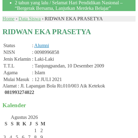
2 tahun yang lalu
/ Selamat Hari Pendidikan Nasional –
“Bergerak Bersama, Lanjutkan Merdeka Belajar”
Home
›
Data Siswa
›
RIDWAN EKA PRASETYA
RIDWAN EKA PRASETYA
Status
:
Alumni
NISN
: 0098996858
Jenis Kelamin
: Laki-Laki
T.T.L
: Tanjungpandan, 10 Desember 2009
Agama
: Islam
Mulai Masuk
: 12 JULI 2021
Alamat : Jl. Lapangan Bola Rt.010/003 Aik Ketekok
081993274022
Kalender
Agustus 2026
S
S
R
K
J
S
M
1
2
3
4
5
6
7
8
9