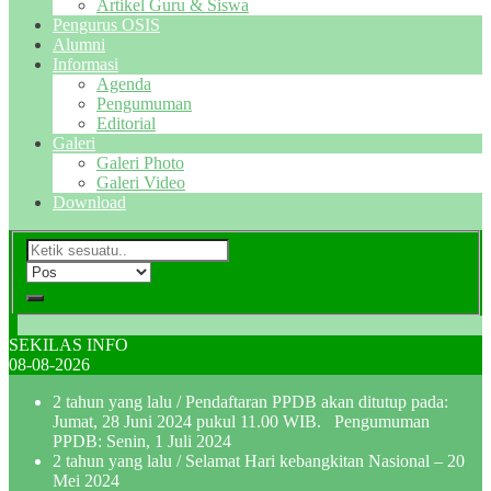
Artikel Guru & Siswa
Pengurus OSIS
Alumni
Informasi
Agenda
Pengumuman
Editorial
Galeri
Galeri Photo
Galeri Video
Download
SEKILAS INFO
08-08-2026
2 tahun yang lalu
/ Pendaftaran PPDB akan ditutup pada:
Jumat, 28 Juni 2024 pukul 11.00 WIB. Pengumuman
PPDB: Senin, 1 Juli 2024
2 tahun yang lalu
/ Selamat Hari kebangkitan Nasional – 20
Mei 2024