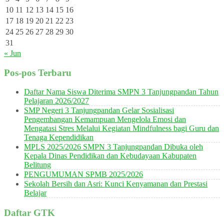
10
11
12
13
14
15
16
17
18
19
20
21
22
23
24
25
26
27
28
29
30
31
« Jun
Pos-pos Terbaru
Daftar Nama Siswa Diterima SMPN 3 Tanjungpandan Tahun
Pelajaran 2026/2027
SMP Negeri 3 Tanjungpandan Gelar Sosialisasi
Pengembangan Kemampuan Mengelola Emosi dan
Mengatasi Stres Melalui Kegiatan Mindfulness bagi Guru dan
Tenaga Kependidikan
MPLS 2025/2026 SMPN 3 Tanjungpandan Dibuka oleh
Kepala Dinas Pendidikan dan Kebudayaan Kabupaten
Belitung
PENGUMUMAN SPMB 2025/2026
Sekolah Bersih dan Asri: Kunci Kenyamanan dan Prestasi
Belajar
Daftar GTK