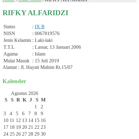
RIFKY ALFARIDZI
Status
:
IX B
NISN
: 0067819576
Jenis Kelamin
: Laki-laki
T.T.L
: Lassar, 13 Januari 2006
Agama
: Islam
Mulai Masuk
: 15 Juli 2019
Alamat : Jl. Hayati Mahim Rt.15/07
Kalender
Agustus 2026
S
S
R
K
J
S
M
1
2
3
4
5
6
7
8
9
10
11
12
13
14
15
16
17
18
19
20
21
22
23
24
25
26
27
28
29
30