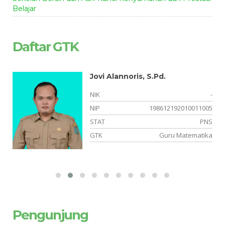
Belajar
Daftar GTK
Jovi Alannoris, S.Pd.
-
NIK
-
-
NIP
198612192010011005
or
STAT
PNS
an
GTK
Guru Matematika
Pengunjung