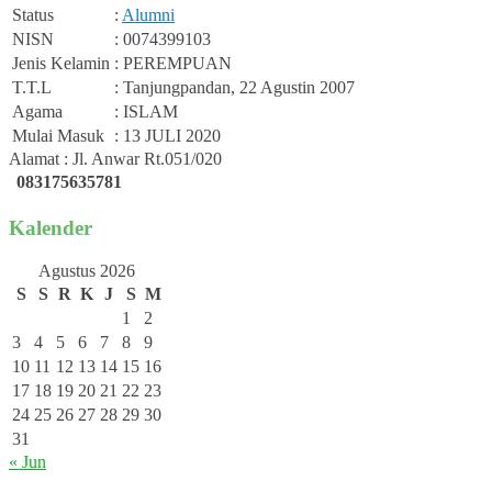
Status
:
Alumni
NISN
: 0074399103
Jenis Kelamin
: PEREMPUAN
T.T.L
: Tanjungpandan, 22 Agustin 2007
Agama
: ISLAM
Mulai Masuk
: 13 JULI 2020
Alamat : Jl. Anwar Rt.051/020
083175635781
Kalender
Agustus 2026
S
S
R
K
J
S
M
1
2
3
4
5
6
7
8
9
10
11
12
13
14
15
16
17
18
19
20
21
22
23
24
25
26
27
28
29
30
31
« Jun