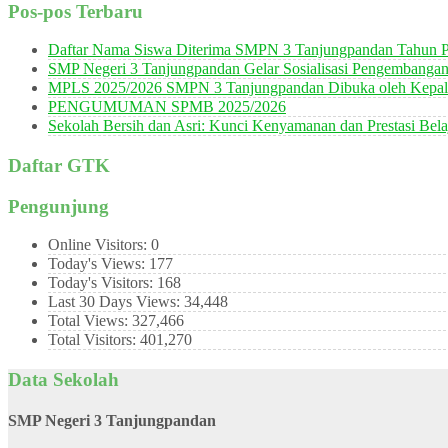
Pos-pos Terbaru
Daftar Nama Siswa Diterima SMPN 3 Tanjungpandan Tahun P
SMP Negeri 3 Tanjungpandan Gelar Sosialisasi Pengembanga
MPLS 2025/2026 SMPN 3 Tanjungpandan Dibuka oleh Kepala
PENGUMUMAN SPMB 2025/2026
Sekolah Bersih dan Asri: Kunci Kenyamanan dan Prestasi Bela
Daftar GTK
Pengunjung
Online Visitors:
0
Today's Views:
177
Today's Visitors:
168
Last 30 Days Views:
34,448
Total Views:
327,466
Total Visitors:
401,270
Data Sekolah
SMP Negeri 3 Tanjungpandan