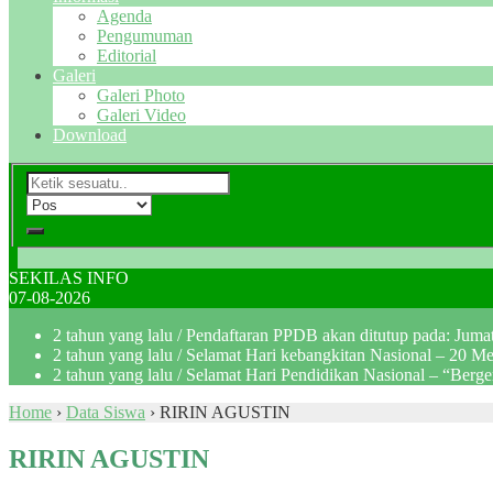
Agenda
Pengumuman
Editorial
Galeri
Galeri Photo
Galeri Video
Download
SEKILAS INFO
07-08-2026
2 tahun yang lalu
/ Pendaftaran PPDB akan ditutup pada: Jum
2 tahun yang lalu
/ Selamat Hari kebangkitan Nasional – 20 M
2 tahun yang lalu
/ Selamat Hari Pendidikan Nasional – “Berg
Home
›
Data Siswa
›
RIRIN AGUSTIN
RIRIN AGUSTIN