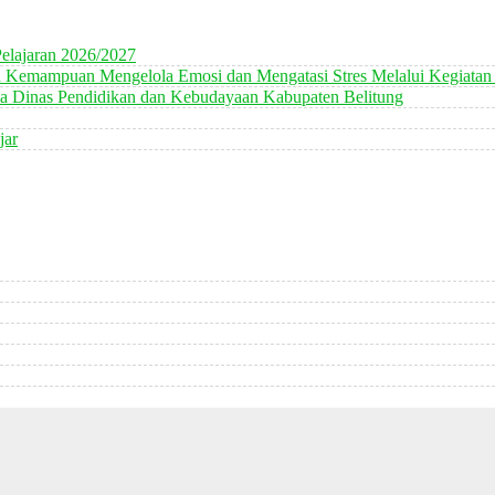
elajaran 2026/2027
n Kemampuan Mengelola Emosi dan Mengatasi Stres Melalui Kegiatan
 Dinas Pendidikan dan Kebudayaan Kabupaten Belitung
jar