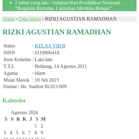
2 tahun yang lalu
/ Selamat Hari Pendidikan Nasional –
“Bergerak Bersama, Lanjutkan Merdeka Belajar”
Home
›
Data Siswa
›
RIZKI AGUSTIAN RAMADHAN
RIZKI AGUSTIAN RAMADHAN
Status
:
KELAS VIII B
NISN
: 0119806418
Jenis Kelamin
: Laki-laki
T.T.L
: Belitung, 14 Agustus 2011
Agama
: Islam
Mulai Masuk
: 10 Juli 2023
Alamat : Jln. Stadion Rt.021/009
Kalender
Agustus 2026
S
S
R
K
J
S
M
1
2
3
4
5
6
7
8
9