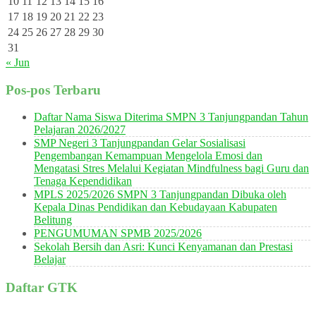
10
11
12
13
14
15
16
17
18
19
20
21
22
23
24
25
26
27
28
29
30
31
« Jun
Pos-pos Terbaru
Daftar Nama Siswa Diterima SMPN 3 Tanjungpandan Tahun
Pelajaran 2026/2027
SMP Negeri 3 Tanjungpandan Gelar Sosialisasi
Pengembangan Kemampuan Mengelola Emosi dan
Mengatasi Stres Melalui Kegiatan Mindfulness bagi Guru dan
Tenaga Kependidikan
MPLS 2025/2026 SMPN 3 Tanjungpandan Dibuka oleh
Kepala Dinas Pendidikan dan Kebudayaan Kabupaten
Belitung
PENGUMUMAN SPMB 2025/2026
Sekolah Bersih dan Asri: Kunci Kenyamanan dan Prestasi
Belajar
Daftar GTK