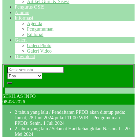
Artikel Guru & Siswa
Pengurus OSIS
Alumni
Informasi
Agenda
Pengumuman
Editorial
Galeri
Galeri Photo
Galeri Video
Download
SEKILAS INFO
08-08-2026
2 tahun yang lalu
/ Pendaftaran PPDB akan ditutup pada:
Jumat, 28 Juni 2024 pukul 11.00 WIB. Pengumuman
PPDB: Senin, 1 Juli 2024
2 tahun yang lalu
/ Selamat Hari kebangkitan Nasional – 20
Mei 2024