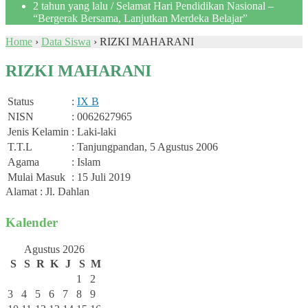
2 tahun yang lalu
/ Selamat Hari Pendidikan Nasional –
“Bergerak Bersama, Lanjutkan Merdeka Belajar”
Home
›
Data Siswa
›
RIZKI MAHARANI
RIZKI MAHARANI
Status
:
IX B
NISN
: 0062627965
Jenis Kelamin
: Laki-laki
T.T.L
: Tanjungpandan, 5 Agustus 2006
Agama
: Islam
Mulai Masuk
: 15 Juli 2019
Alamat : Jl. Dahlan
Kalender
Agustus 2026
S
S
R
K
J
S
M
1
2
3
4
5
6
7
8
9