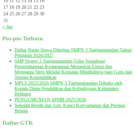
10
11
12
13
14
15
16
17
18
19
20
21
22
23
24
25
26
27
28
29
30
31
« Jun
Pos-pos Terbaru
Daftar Nama Siswa Diterima SMPN 3 Tanjungpandan Tahun
Pelajaran 2026/2027
SMP Negeri 3 Tanjungpandan Gelar Sosialisasi
Pengembangan Kemampuan Mengelola Emosi dan
Mengatasi Stres Melalui Kegiatan Mindfulness bagi Guru dan
Tenaga Kependidikan
MPLS 2025/2026 SMPN 3 Tanjungpandan Dibuka oleh
Kepala Dinas Pendidikan dan Kebudayaan Kabupaten
Belitung
PENGUMUMAN SPMB 2025/2026
Sekolah Bersih dan Asri: Kunci Kenyamanan dan Prestasi
Belajar
Daftar GTK