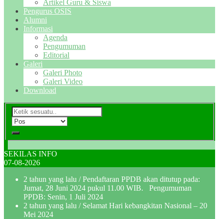
Artikel Guru & Siswa
Pengurus OSIS
Alumni
Informasi
Agenda
Pengumuman
Editorial
Galeri
Galeri Photo
Galeri Video
Download
SEKILAS INFO
07-08-2026
2 tahun yang lalu
/ Pendaftaran PPDB akan ditutup pada:
Jumat, 28 Juni 2024 pukul 11.00 WIB. Pengumuman
PPDB: Senin, 1 Juli 2024
2 tahun yang lalu
/ Selamat Hari kebangkitan Nasional – 20
Mei 2024