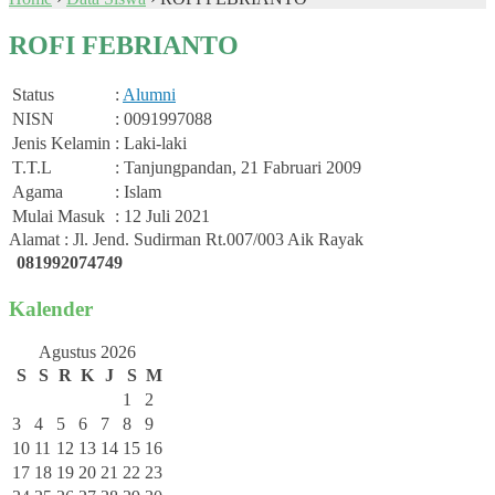
ROFI FEBRIANTO
Status
:
Alumni
NISN
: 0091997088
Jenis Kelamin
: Laki-laki
T.T.L
: Tanjungpandan, 21 Fabruari 2009
Agama
: Islam
Mulai Masuk
: 12 Juli 2021
Alamat : Jl. Jend. Sudirman Rt.007/003 Aik Rayak
081992074749
Kalender
Agustus 2026
S
S
R
K
J
S
M
1
2
3
4
5
6
7
8
9
10
11
12
13
14
15
16
17
18
19
20
21
22
23