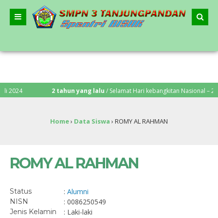
2024
2 tahun yang lalu
/ Selamat Hari kebangkitan Nasional – 20 Mei
Home
›
Data Siswa
›
ROMY AL RAHMAN
ROMY AL RAHMAN
Status
:
Alumni
NISN
: 0086250549
Jenis Kelamin
: Laki-laki