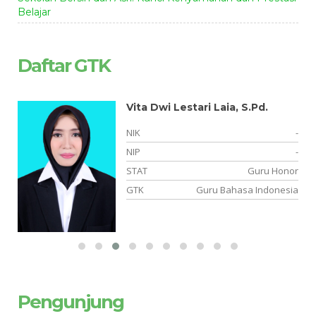
Belajar
Daftar GTK
Vita Dwi Lestari Laia, S.Pd.
-
NIK
-
01
NIP
-
NS
STAT
Guru Honor
ya
GTK
Guru Bahasa Indonesia
Pengunjung