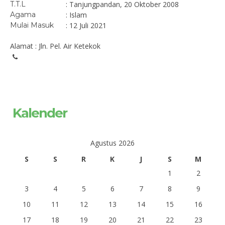
T.T.L
: Tanjungpandan, 20 Oktober 2008
Agama
: Islam
Mulai Masuk
: 12 Juli 2021
Alamat : Jln. Pel. Air Ketekok
Kalender
Agustus 2026
S
S
R
K
J
S
M
1
2
3
4
5
6
7
8
9
10
11
12
13
14
15
16
17
18
19
20
21
22
23