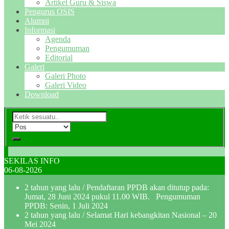
Artikel Guru & Siswa
Pengurus OSIS
Alumni
Informasi
Agenda
Pengumuman
Editorial
Galeri
Galeri Photo
Galeri Video
Download
SEKILAS INFO
06-08-2026
2 tahun yang lalu
/ Pendaftaran PPDB akan ditutup pada:
Jumat, 28 Juni 2024 pukul 11.00 WIB. Pengumuman
PPDB: Senin, 1 Juli 2024
2 tahun yang lalu
/ Selamat Hari kebangkitan Nasional – 20
Mei 2024