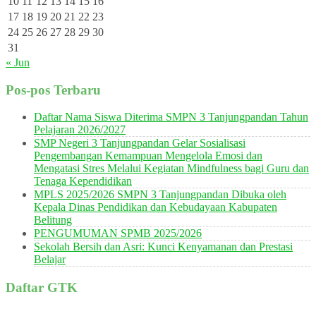
10
11
12
13
14
15
16
17
18
19
20
21
22
23
24
25
26
27
28
29
30
31
« Jun
Pos-pos Terbaru
Daftar Nama Siswa Diterima SMPN 3 Tanjungpandan Tahun
Pelajaran 2026/2027
SMP Negeri 3 Tanjungpandan Gelar Sosialisasi
Pengembangan Kemampuan Mengelola Emosi dan
Mengatasi Stres Melalui Kegiatan Mindfulness bagi Guru dan
Tenaga Kependidikan
MPLS 2025/2026 SMPN 3 Tanjungpandan Dibuka oleh
Kepala Dinas Pendidikan dan Kebudayaan Kabupaten
Belitung
PENGUMUMAN SPMB 2025/2026
Sekolah Bersih dan Asri: Kunci Kenyamanan dan Prestasi
Belajar
Daftar GTK