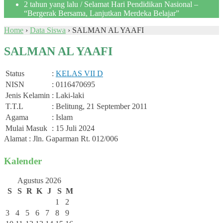
2 tahun yang lalu
/ Selamat Hari Pendidikan Nasional –
“Bergerak Bersama, Lanjutkan Merdeka Belajar”
Home
›
Data Siswa
›
SALMAN AL YAAFI
SALMAN AL YAAFI
Status
:
KELAS VII D
NISN
: 0116470695
Jenis Kelamin
: Laki-laki
T.T.L
: Belitung, 21 September 2011
Agama
: Islam
Mulai Masuk
: 15 Juli 2024
Alamat : Jln. Gaparman Rt. 012/006
Kalender
Agustus 2026
S
S
R
K
J
S
M
1
2
3
4
5
6
7
8
9