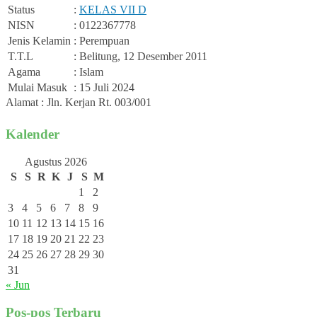
Status
:
KELAS VII D
NISN
: 0122367778
Jenis Kelamin
: Perempuan
T.T.L
: Belitung, 12 Desember 2011
Agama
: Islam
Mulai Masuk
: 15 Juli 2024
Alamat : Jln. Kerjan Rt. 003/001
Kalender
Agustus 2026
S
S
R
K
J
S
M
1
2
3
4
5
6
7
8
9
10
11
12
13
14
15
16
17
18
19
20
21
22
23
24
25
26
27
28
29
30
31
« Jun
Pos-pos Terbaru