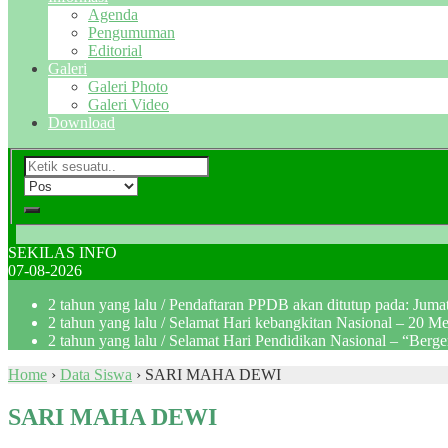
Agenda
Pengumuman
Editorial
Galeri
Galeri Photo
Galeri Video
Download
SEKILAS INFO
07-08-2026
2 tahun yang lalu
/ Pendaftaran PPDB akan ditutup pada: Jum
2 tahun yang lalu
/ Selamat Hari kebangkitan Nasional – 20 M
2 tahun yang lalu
/ Selamat Hari Pendidikan Nasional – “Berg
Home
›
Data Siswa
›
SARI MAHA DEWI
SARI MAHA DEWI