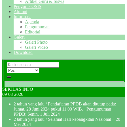
Artikel Guru & Siswa
Pengurus OSIS
Alumni
Informasi
Agenda
Pengumuman
Editorial
Galeri
Galeri Photo
Galeri Video
Download
SEKILAS INFO
09-08-2026
2 tahun yang lalu
/ Pendaftaran PPDB akan ditutup pada:
Jumat, 28 Juni 2024 pukul 11.00 WIB. Pengumuman
PPDB: Senin, 1 Juli 2024
2 tahun yang lalu
/ Selamat Hari kebangkitan Nasional – 20
Mei 2024