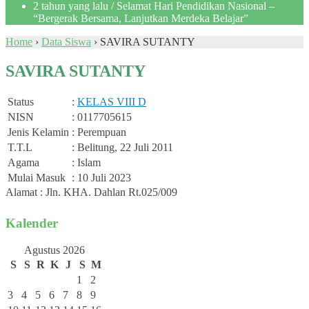
2 tahun yang lalu
/ Selamat Hari Pendidikan Nasional –
“Bergerak Bersama, Lanjutkan Merdeka Belajar”
Home
›
Data Siswa
›
SAVIRA SUTANTY
SAVIRA SUTANTY
Status
:
KELAS VIII D
NISN
: 0117705615
Jenis Kelamin
: Perempuan
T.T.L
: Belitung, 22 Juli 2011
Agama
: Islam
Mulai Masuk
: 10 Juli 2023
Alamat : Jln. KHA. Dahlan Rt.025/009
Kalender
Agustus 2026
S
S
R
K
J
S
M
1
2
3
4
5
6
7
8
9