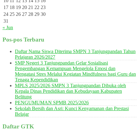
10
11
12
13
14
15
16
17
18
19
20
21
22
23
24
25
26
27
28
29
30
31
« Jun
Pos-pos Terbaru
Daftar Nama Siswa Diterima SMPN 3 Tanjungpandan Tahun
Pelajaran 2026/2027
SMP Negeri 3 Tanjungpandan Gelar Sosialisasi
Pengembangan Kemampuan Mengelola Emosi dan
Mengatasi Stres Melalui Kegiatan Mindfulness bagi Guru dan
Tenaga Kependidikan
MPLS 2025/2026 SMPN 3 Tanjungpandan Dibuka oleh
Kepala Dinas Pendidikan dan Kebudayaan Kabupaten
Belitung
PENGUMUMAN SPMB 2025/2026
Sekolah Bersih dan Asri: Kunci Kenyamanan dan Prestasi
Belajar
Daftar GTK