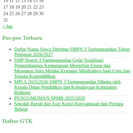
10
11
12
13
14
15
16
17
18
19
20
21
22
23
24
25
26
27
28
29
30
31
« Jun
Pos-pos Terbaru
Daftar Nama Siswa Diterima SMPN 3 Tanjungpandan Tahun
Pelajaran 2026/2027
SMP Negeri 3 Tanjungpandan Gelar Sosialisasi
Pengembangan Kemampuan Mengelola Emosi dan
Mengatasi Stres Melalui Kegiatan Mindfulness bagi Guru dan
Tenaga Kependidikan
MPLS 2025/2026 SMPN 3 Tanjungpandan Dibuka oleh
Kepala Dinas Pendidikan dan Kebudayaan Kabupaten
Belitung
PENGUMUMAN SPMB 2025/2026
Sekolah Bersih dan Asri: Kunci Kenyamanan dan Prestasi
Belajar
Daftar GTK