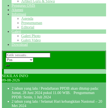
Artikel Guru & Siswa
Pengurus OSIS
Alumni
Informasi
Agenda
Pengumuman
Editorial
Galeri
Galeri Photo
Galeri Video
Download
SEKILAS INFO
09-08-2026
2 tahun yang lalu
/ Pendaftaran PPDB akan ditutup pada:
Jumat, 28 Juni 2024 pukul 11.00 WIB. Pengumuman
PPDB: Senin, 1 Juli 2024
2 tahun yang lalu
/ Selamat Hari kebangkitan Nasional – 20
Mei 2024