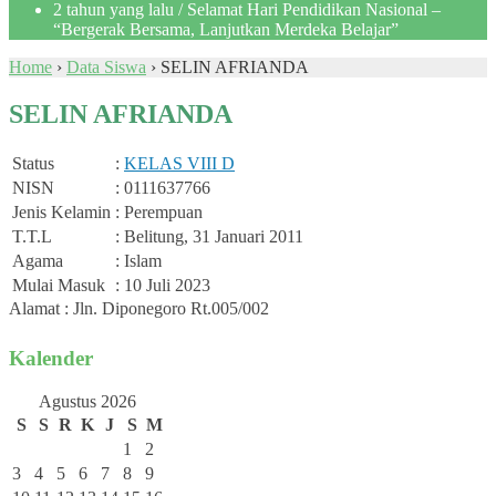
2 tahun yang lalu
/ Selamat Hari Pendidikan Nasional –
“Bergerak Bersama, Lanjutkan Merdeka Belajar”
Home
›
Data Siswa
›
SELIN AFRIANDA
SELIN AFRIANDA
Status
:
KELAS VIII D
NISN
: 0111637766
Jenis Kelamin
: Perempuan
T.T.L
: Belitung, 31 Januari 2011
Agama
: Islam
Mulai Masuk
: 10 Juli 2023
Alamat : Jln. Diponegoro Rt.005/002
Kalender
Agustus 2026
S
S
R
K
J
S
M
1
2
3
4
5
6
7
8
9