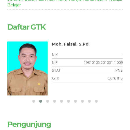
Belajar
Daftar GTK
Moh. Faisal, S.Pd.
-
NIK
-
-
NIP
19810105 201001 1 009
or
STAT
PNS
an
GTK
Guru IPS
Pengunjung