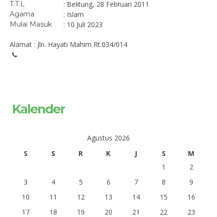
T.T.L
: Belitung, 28 Februari 2011
Agama
: Islam
Mulai Masuk
: 10 Juli 2023
Alamat : Jln. Hayati Mahim Rt.034/014
Kalender
Agustus 2026
S
S
R
K
J
S
M
1
2
3
4
5
6
7
8
9
10
11
12
13
14
15
16
17
18
19
20
21
22
23