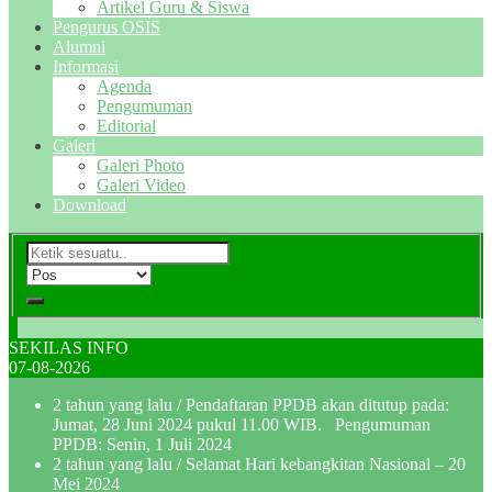
Artikel Guru & Siswa
Pengurus OSIS
Alumni
Informasi
Agenda
Pengumuman
Editorial
Galeri
Galeri Photo
Galeri Video
Download
SEKILAS INFO
07-08-2026
2 tahun yang lalu
/ Pendaftaran PPDB akan ditutup pada:
Jumat, 28 Juni 2024 pukul 11.00 WIB. Pengumuman
PPDB: Senin, 1 Juli 2024
2 tahun yang lalu
/ Selamat Hari kebangkitan Nasional – 20
Mei 2024