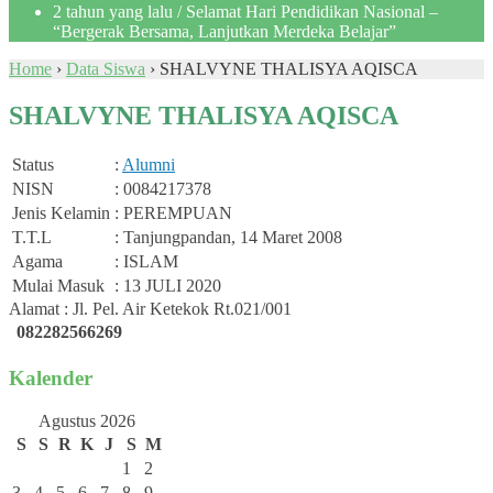
2 tahun yang lalu
/ Selamat Hari Pendidikan Nasional –
“Bergerak Bersama, Lanjutkan Merdeka Belajar”
Home
›
Data Siswa
›
SHALVYNE THALISYA AQISCA
SHALVYNE THALISYA AQISCA
Status
:
Alumni
NISN
: 0084217378
Jenis Kelamin
: PEREMPUAN
T.T.L
: Tanjungpandan, 14 Maret 2008
Agama
: ISLAM
Mulai Masuk
: 13 JULI 2020
Alamat : Jl. Pel. Air Ketekok Rt.021/001
082282566269
Kalender
Agustus 2026
S
S
R
K
J
S
M
1
2
3
4
5
6
7
8
9