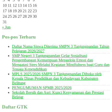
10
11
12
13
14
15
16
17
18
19
20
21
22
23
24
25
26
27
28
29
30
31
« Jun
Pos-pos Terbaru
Daftar Nama Siswa Diterima SMPN 3 Tanjungpandan Tahun
Pelajaran 2026/2027
SMP Negeri 3 Tanjungpandan Gelar Sosialisasi
Pengembangan Kemampuan Mengelola Emosi dan
Mengatasi Stres Melalui Kegiatan Mindfulness bagi Guru dan
Tenaga Kependidikan
MPLS 2025/2026 SMPN 3 Tanjungpandan Dibuka oleh
Kepala Dinas Pendidikan dan Kebudayaan Kabupaten
Belitung
PENGUMUMAN SPMB 2025/2026
Sekolah Bersih dan Asri: Kunci Kenyamanan dan Prestasi
Belajar
Daftar GTK