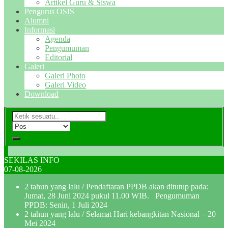
Artikel Guru & Siswa
Pengurus OSIS
Alumni
Informasi
Agenda
Pengumuman
Editorial
Galeri
Galeri Photo
Galeri Video
Download
SEKILAS INFO
07-08-2026
2 tahun yang lalu
/ Pendaftaran PPDB akan ditutup pada:
Jumat, 28 Juni 2024 pukul 11.00 WIB. Pengumuman
PPDB: Senin, 1 Juli 2024
2 tahun yang lalu
/ Selamat Hari kebangkitan Nasional – 20
Mei 2024