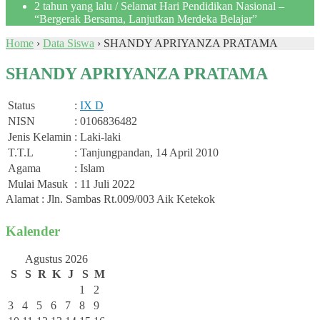
2 tahun yang lalu
/ Selamat Hari Pendidikan Nasional –
“Bergerak Bersama, Lanjutkan Merdeka Belajar”
Home
›
Data Siswa
›
SHANDY APRIYANZA PRATAMA
SHANDY APRIYANZA PRATAMA
Status
:
IX D
NISN
: 0106836482
Jenis Kelamin
: Laki-laki
T.T.L
: Tanjungpandan, 14 April 2010
Agama
: Islam
Mulai Masuk
: 11 Juli 2022
Alamat : Jln. Sambas Rt.009/003 Aik Ketekok
Kalender
Agustus 2026
S
S
R
K
J
S
M
1
2
3
4
5
6
7
8
9