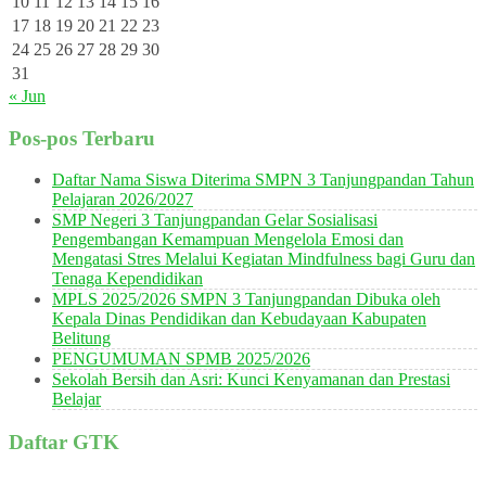
10
11
12
13
14
15
16
17
18
19
20
21
22
23
24
25
26
27
28
29
30
31
« Jun
Pos-pos Terbaru
Daftar Nama Siswa Diterima SMPN 3 Tanjungpandan Tahun
Pelajaran 2026/2027
SMP Negeri 3 Tanjungpandan Gelar Sosialisasi
Pengembangan Kemampuan Mengelola Emosi dan
Mengatasi Stres Melalui Kegiatan Mindfulness bagi Guru dan
Tenaga Kependidikan
MPLS 2025/2026 SMPN 3 Tanjungpandan Dibuka oleh
Kepala Dinas Pendidikan dan Kebudayaan Kabupaten
Belitung
PENGUMUMAN SPMB 2025/2026
Sekolah Bersih dan Asri: Kunci Kenyamanan dan Prestasi
Belajar
Daftar GTK