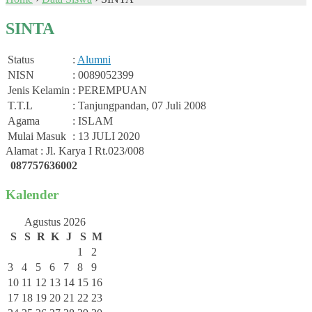
SINTA
Status
:
Alumni
NISN
: 0089052399
Jenis Kelamin
: PEREMPUAN
T.T.L
: Tanjungpandan, 07 Juli 2008
Agama
: ISLAM
Mulai Masuk
: 13 JULI 2020
Alamat : Jl. Karya I Rt.023/008
087757636002
Kalender
Agustus 2026
S
S
R
K
J
S
M
1
2
3
4
5
6
7
8
9
10
11
12
13
14
15
16
17
18
19
20
21
22
23