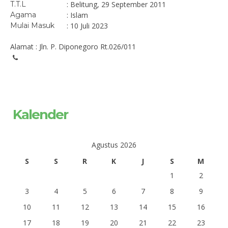
T.T.L
: Belitung, 29 September 2011
Agama
: Islam
Mulai Masuk
: 10 Juli 2023
Alamat : Jln. P. Diponegoro Rt.026/011
Kalender
Agustus 2026
S
S
R
K
J
S
M
1
2
3
4
5
6
7
8
9
10
11
12
13
14
15
16
17
18
19
20
21
22
23