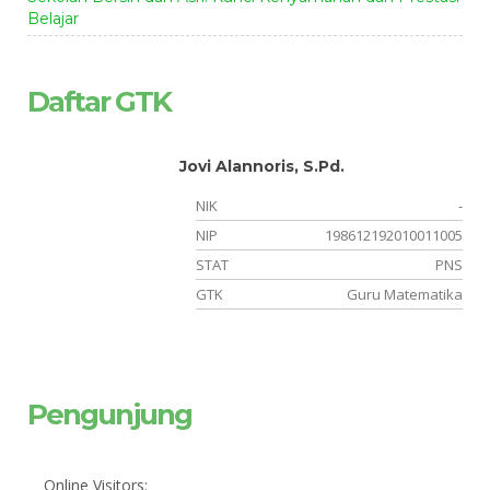
Belajar
Daftar GTK
Jovi Alannoris, S.Pd.
-
NIK
-
-
NIP
198612192010011005
or
STAT
PNS
an
GTK
Guru Matematika
Pengunjung
Online Visitors: