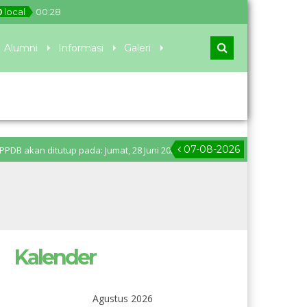
local
00
:
28
Alumni
Informasi
Galeri
07-08-2026
ditutup pada: Jumat, 28 Juni 2024 pukul 11.00 WIB. Pengumuman PPDB: Sen
Kalender
Agustus 2026