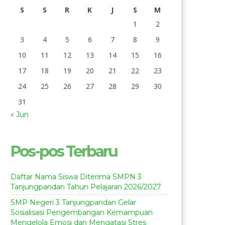
S
S
R
K
J
S
M
1
2
3
4
5
6
7
8
9
10
11
12
13
14
15
16
17
18
19
20
21
22
23
24
25
26
27
28
29
30
31
« Jun
Pos-pos Terbaru
Daftar Nama Siswa Diterima SMPN 3
Tanjungpandan Tahun Pelajaran 2026/2027
SMP Negeri 3 Tanjungpandan Gelar
Sosialisasi Pengembangan Kemampuan
Mengelola Emosi dan Mengatasi Stres