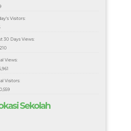
9
ay's Visitors:
5
st 30 Days Views:
,210
tal Views:
6,961
al Visitors:
0,559
okasi Sekolah