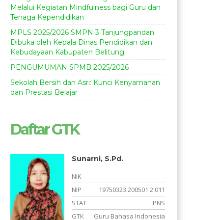
Melalui Kegiatan Mindfulness bagi Guru dan
Tenaga Kependidikan
MPLS 2025/2026 SMPN 3 Tanjungpandan
Dibuka oleh Kepala Dinas Pendidikan dan
Kebudayaan Kabupaten Belitung
PENGUMUMAN SPMB 2025/2026
Sekolah Bersih dan Asri: Kunci Kenyamanan
dan Prestasi Belajar
Daftar GTK
Sunarni, S.Pd.
-
NIK
-
-
NIP
19750323 200501 2 011
r
STAT
PNS
i
GTK
Guru Bahasa Indonesia