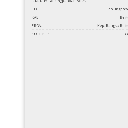
Jl. M. Nuh Tanjungpandan No 29
KEC.
Tanjungpan
KAB.
Beli
PROV.
Kep. Bangka Beli
KODE POS
33