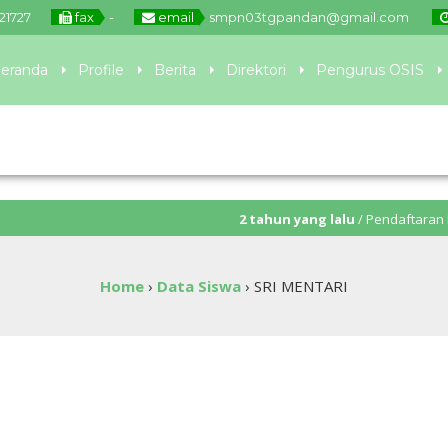
21727
fax
-
email
smpn03tgpandan@gmail.com
eranda
Profile
Berita
Direktori
Pengurus OSIS
2 tahun yang lalu
/ Pendaftaran PPDB akan 
Home
›
Data Siswa
›
SRI MENTARI