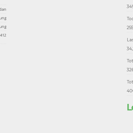
34
dan
tung
Tod
tung
25
412
La
34
To
32
Tot
40
L