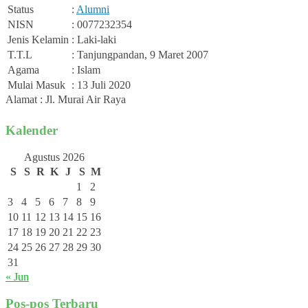
Status
:
Alumni
NISN
: 0077232354
Jenis Kelamin
: Laki-laki
T.T.L
: Tanjungpandan, 9 Maret 2007
Agama
: Islam
Mulai Masuk
: 13 Juli 2020
Alamat : Jl. Murai Air Raya
Kalender
Agustus 2026
S
S
R
K
J
S
M
1
2
3
4
5
6
7
8
9
10
11
12
13
14
15
16
17
18
19
20
21
22
23
24
25
26
27
28
29
30
31
« Jun
Pos-pos Terbaru