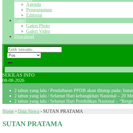
Agenda
Pengumuman
Editorial
Galeri
Galeri Photo
Galeri Video
Download
SEKILAS INFO
08-08-2026
2 tahun yang lalu
/ Pendaftaran PPDB akan ditutup pada: Jum
2 tahun yang lalu
/ Selamat Hari kebangkitan Nasional – 20 M
2 tahun yang lalu
/ Selamat Hari Pendidikan Nasional – “Berg
Home
›
Data Siswa
›
SUTAN PRATAMA
SUTAN PRATAMA