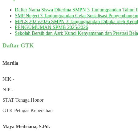
Daftar Nama Siswa Diterima SMPN 3 Tanjungpandan Tahun P
SMP Negeri 3 Tanjungpandan Gelar Sosialisasi Pengembanga
MPLS 2025/2026 SMPN 3 Tanjungpandan Dibuka oleh Kepala
PENGUMUMAN SPMB 2025/2026
Sekolah Bersih dan Asri: Kunci Kenyamanan dan Prestasi Bela
Daftar GTK
Mardia
NIK
-
NIP
-
STAT
Tenaga Honor
GTK
Petugas Kebersihan
Maya Meitriana, S.Pd.