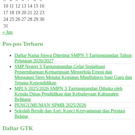
10
11
12
13
14
15
16
17
18
19
20
21
22
23
24
25
26
27
28
29
30
31
« Jun
Pos-pos Terbaru
Daftar Nama Siswa Diterima SMPN 3 Tanjungpandan Tahun
Pelajaran 2026/2027
SMP Negeri 3 Tanjungpandan Gelar Sosialisasi
Pengembangan Kemampuan Mengelola Emosi dan
Mengatasi Stres Melalui Kegiatan Mindfulness bagi Guru dan
Tenaga Kependidikan
MPLS 2025/2026 SMPN 3 Tanjungpandan Dibuka oleh
Kepala Dinas Pendidikan dan Kebudayaan Kabupaten
Belitung
PENGUMUMAN SPMB 2025/2026
Sekolah Bersih dan Asri: Kunci Kenyamanan dan Prestasi
Belajar
Daftar GTK