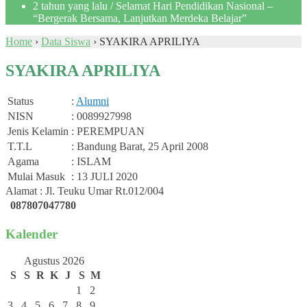
2 tahun yang lalu
/ Selamat Hari Pendidikan Nasional –
“Bergerak Bersama, Lanjutkan Merdeka Belajar”
Home
›
Data Siswa
›
SYAKIRA APRILIYA
SYAKIRA APRILIYA
Status
:
Alumni
NISN
: 0089927998
Jenis Kelamin
: PEREMPUAN
T.T.L
: Bandung Barat, 25 April 2008
Agama
: ISLAM
Mulai Masuk
: 13 JULI 2020
Alamat : Jl. Teuku Umar Rt.012/004
087807047780
Kalender
Agustus 2026
S
S
R
K
J
S
M
1
2
3
4
5
6
7
8
9