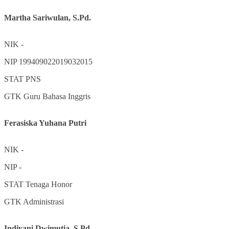
Martha Sariwulan, S.Pd.
NIK
-
NIP
199409022019032015
STAT
PNS
GTK
Guru Bahasa Inggris
Ferasiska Yuhana Putri
NIK
-
NIP
-
STAT
Tenaga Honor
GTK
Administrasi
Indiyani Dwimutia, S.Pd.