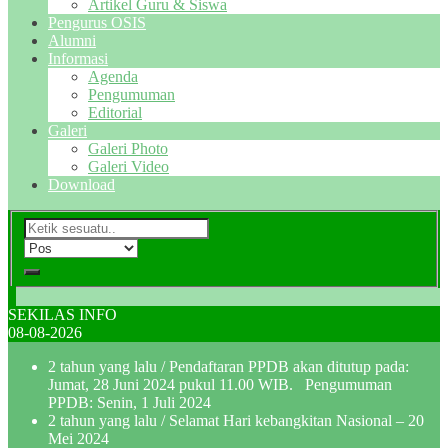
Artikel Guru & Siswa
Pengurus OSIS
Alumni
Informasi
Agenda
Pengumuman
Editorial
Galeri
Galeri Photo
Galeri Video
Download
SEKILAS INFO
08-08-2026
2 tahun yang lalu
/ Pendaftaran PPDB akan ditutup pada:
Jumat, 28 Juni 2024 pukul 11.00 WIB. Pengumuman
PPDB: Senin, 1 Juli 2024
2 tahun yang lalu
/ Selamat Hari kebangkitan Nasional – 20
Mei 2024